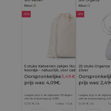
Stof: Katoen
Stof: Organza
Kleur:
Kleur:
-15%
-8%
5 stuks Katoenen zakjes 16x22 cm met enkel
25 stuks Organza 
koordje - natuurlijk, voor cadeaus
zilver
Oorspronkelijke
3,49
€
Huidige
Oorspronkelij
4,09
€
prijs was: 4,09€.
prijs is:
prijs was: 2,49
3,49€.
Laagste prijs in de afgelopen 30 dagen
Laagste prijs in de afgel
vóór de prijsverlaging:
3,49
€
.
vóór de prijsverlaging:
2,2
0,70
€ / st.
1 verp. = 5 st.
0,09
€ / st.
1 