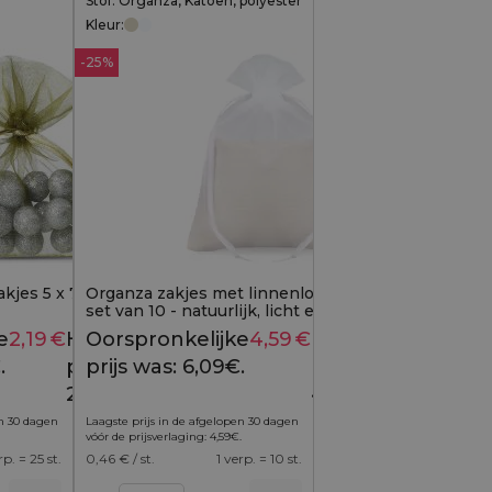
Stof: Organza, Katoen, polyester
Kleur:
-25%
jes 5 x 7 cm - olijf
Organza zakjes met linnenlook - 10x13 cm,
set van 10 - natuurlijk, licht en elegant
verpakt
e
2,19
€
Huidige
Oorspronkelijke
4,59
€
Huidige
2,49
€
6,09
€
.
prijs is:
prijs was: 6,09€.
prijs is:
2,19€.
4,59€.
en 30 dagen
Laagste prijs in de afgelopen 30 dagen
vóór de prijsverlaging:
4,59
€
.
rp. = 25 st.
0,46
€ / st.
1 verp. = 10 st.