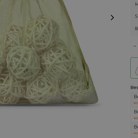
M
S
B
–
Bes
B
KO
B
KO
B
KO