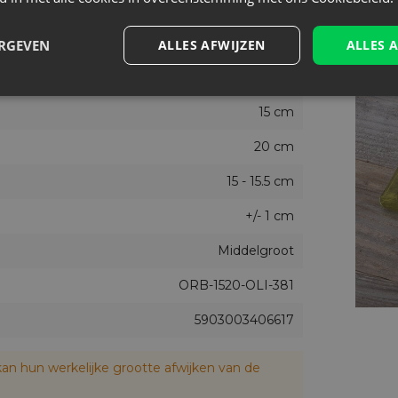
Olijf groen
Nee
ERGEVEN
ALLES AFWIJZEN
ALLES 
10
15 cm
20 cm
15 - 15.5 cm
+/- 1 cm
Middelgroot
ORB-1520-OLI-381
5903003406617
an hun werkelijke grootte afwijken van de