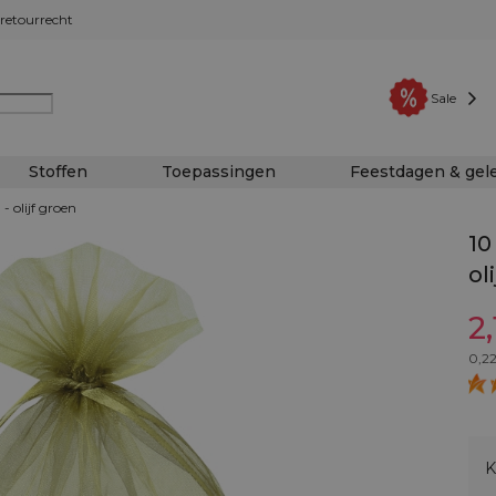
retourrecht
Sale
Stoffen
Toepassingen
Feestdagen & ge
- olijf groen
10
ol
2,
0,2
K