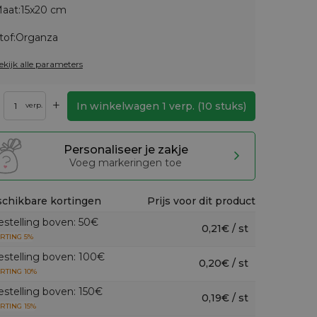
aat:
15x20 cm
tof:
Organza
ekijk alle parameters
+
In winkelwagen
1
verp.
(
10
stuks)
verp.
Personaliseer je zakje
Voeg markeringen toe
chikbare kortingen
Prijs voor dit product
estelling boven: 50€
0,21€ / st
RTING 5%
estelling boven: 100€
0,20€ / st
RTING 10%
estelling boven: 150€
0,19€ / st
RTING 15%