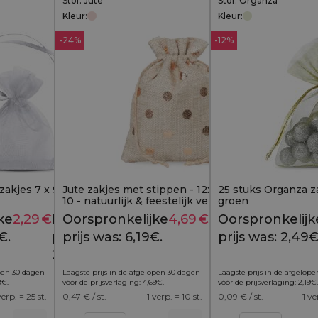
Stof: Jute
Stof: Organza
Kleur:
Kleur:
-24%
-12%
zakjes 7 x 9 cm (SDB) -
Jute zakjes met stippen - 12x15 cm, set van
25 stuks Organza zak
10 - natuurlijk & feestelijk verpakt
groen
ke
2,29
€
Huidige
Oorspronkelijke
4,69
€
Huidige
Oorspronkelijk
2,49
€
6,19
€
€.
prijs is:
prijs was: 6,19€.
prijs is:
prijs was: 2,49€
2,29€.
4,69€.
open 30 dagen
Laagste prijs in de afgelopen 30 dagen
Laagste prijs in de afgelop
9
€
.
vóór de prijsverlaging:
4,69
€
.
vóór de prijsverlaging:
2,19
€
.
verp. = 25 st.
0,47
€ / st.
1 verp. = 10 st.
0,09
€ / st.
1 ve