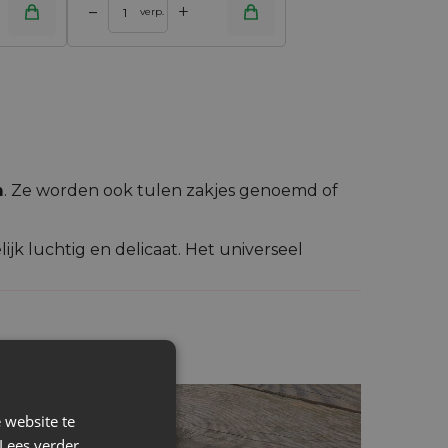
+
–
verp.
m
. Ze worden ook tulen zakjes genoemd of
lijk luchtig en delicaat. Het universeel
pen, maar ook kaarsjes of parfumflesjes.
t stijlvol in en bovendien wordt nog vóór het
 website te
Lees verder