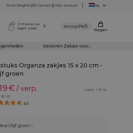
Onze Blog
FAQ
Contact
Mijn account
NL
Ontwerp uw
Korting:
0%
eigen zakje
Wagen
legenheden
Sectoren Zakjes voor...
 stuks Organza zakjes 15 x 20 cm -
ijf groen
19
€
/ verp.
1 verp. = 10 st.
2
€ / st.
5.0
leur:
Olijf groen