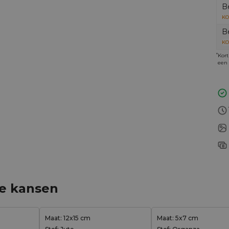
B
KO
B
KO
*
Kort
een 
ge kansen
Maat: 12x15 cm
Maat: 5x7 cm