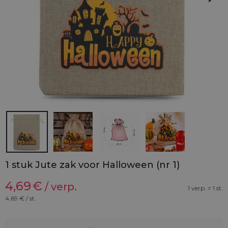
1 stuk Jute zak voor Halloween (nr 1)
4,69
€
/ verp.
1 verp. = 1 st.
4,69
€ / st.