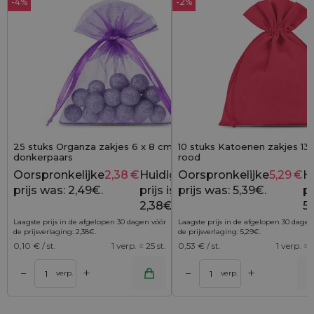
-4%
-2%
25 stuks Organza zakjes 6 x 8 cm -
10 stuks Katoenen zakjes 13 
donkerpaars
rood
Oorspronkelijke
2,38
€
Huidige
Oorspronkelijke
5,29
€
H
2,49
€
prijs was: 2,49€.
prijs is:
prijs was: 5,39€.
pr
2,38€.
5,
Laagste prijs in de afgelopen 30 dagen vóór
Laagste prijs in de afgelopen 30 dagen
de prijsverlaging:
2,38
€
.
de prijsverlaging:
5,29
€
.
0,10
€ / st.
1 verp. = 25 st.
0,53
€ / st.
1 verp. = 1
+
+
–
–
lwagen
Toevoegen aan winkelwagen
Toevoegen aan wi
verp.
verp.