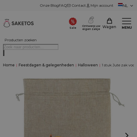
Onze Blog
FAQ
Contact
Mijn account
NL
Ontwerp uw
Wagen
MENU
Sale
eigen zakje
Producten zoeken
Home
|
Feestdagen & gelegenheden
|
Halloween
|
1 stuk Jute zak voor