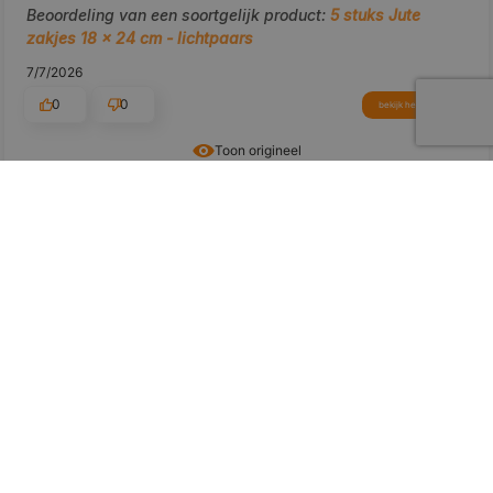
Beoordeling van een soortgelijk product:
5 stuks Jute
zakjes 18 x 24 cm - lichtpaars
7/7/2026
0
0
bekijk het product
Toon origineel
voorbeeld
Wojciech
geverifieerd