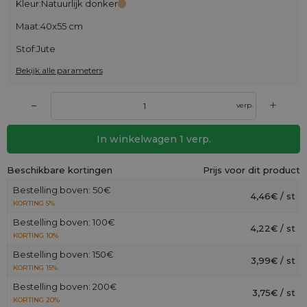
Kleur:
Natuurlijk donker
Maat:
40x55 cm
Stof:
Jute
Bekijk alle parameters
+
–
verp.
In winkelwagen
1
verp.
Beschikbare kortingen
Prijs voor dit product
Bestelling boven: 50€
4,46€ / st
KORTING 5%
Bestelling boven: 100€
4,22€ / st
KORTING 10%
Bestelling boven: 150€
3,99€ / st
KORTING 15%
Bestelling boven: 200€
3,75€ / st
KORTING 20%