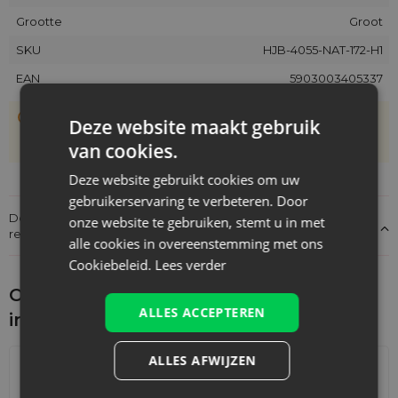
Grootte
Groot
SKU
HJB-4055-NAT-172-H1
EAN
5903003405337
De zakjes zijn met de hand genaaid, daarom kan hun
Deze website maakt gebruik
werkelijke grootte afwijken van de opgegeven maat met
van cookies.
+/- 1 cm
Deze website gebruikt cookies om uw
gebruikerservaring te verbeteren. Door
Details over de conformiteit van het product met de
onze website te gebruiken, stemt u in met
regelgeving: Productverantwoordelijkheid
alle cookies in overeenstemming met ons
Cookiebeleid.
Lees verder
Ontdek wat je nog meer zou kunnen
ALLES ACCEPTEREN
interesseren
ALLES AFWIJZEN