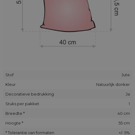
enigszins afwijken van de op de foto's getoonde plaats.
Stof
Jute
Kleur
Natuurlijk donker
Decoratieve bedrukking
Ja
Stuks per pakket
1
Breedte *
40 cm
Hoogte *
55 cm
* Tolerantie van formaten
+/- 5%