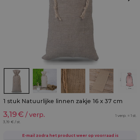
1 stuk Natuurlijke linnen zakje 16 x 37 cm
3,19
€
/ verp.
1 verp. = 1 st.
3,19
€ / st.
E-mail zodra het product weer op voorraad is