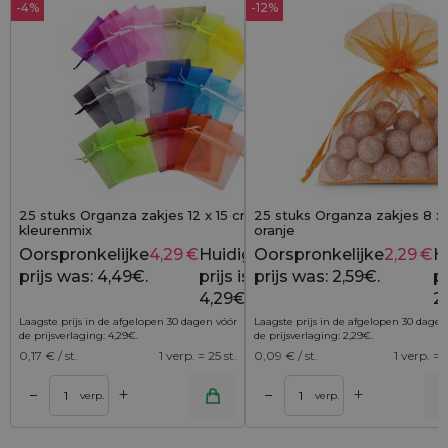
-4%
-12%
25 stuks Organza zakjes 12 x 15 cm -
25 stuks Organza zakjes 8 x 
kleurenmix
oranje
Oorspronkelijke
4,29
€
Huidige
Oorspronkelijke
2,29
€
H
4,49
€
prijs was: 4,49€.
prijs is:
prijs was: 2,59€.
pr
4,29€.
2
Laagste prijs in de afgelopen 30 dagen vóór
Laagste prijs in de afgelopen 30 dagen
de prijsverlaging:
4,29
€
.
de prijsverlaging:
2,29
€
.
0,17
€ / st.
1 verp. = 25 st.
0,09
€ / st.
1 verp. = 2
+
+
–
–
lwagen
Toevoegen aan winkelwagen
Toevoegen aan wi
verp.
verp.