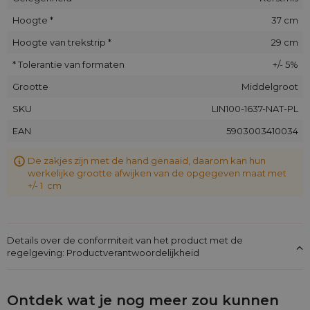
Hoogte *
37 cm
Hoogte van trekstrip *
29 cm
* Tolerantie van formaten
+/- 5%
Grootte
Middelgroot
SKU
LIN100-1637-NAT-PL
EAN
5903003410034
De zakjes zijn met de hand genaaid, daarom kan hun
werkelijke grootte afwijken van de opgegeven maat met
+/- 1 cm
Details over de conformiteit van het product met de
regelgeving: Productverantwoordelijkheid
Ontdek wat je nog meer zou kunnen