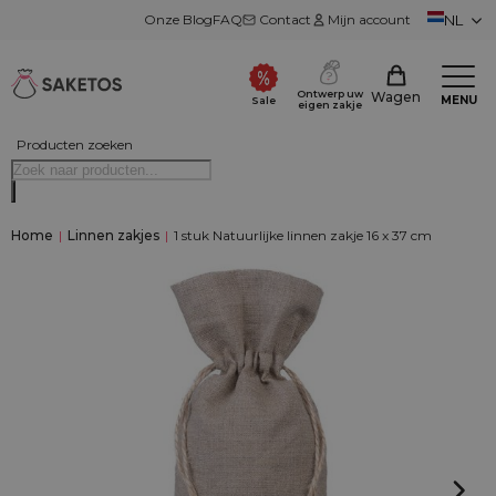
Onze Blog
FAQ
Contact
Mijn account
NL
Ontwerp uw
Wagen
MENU
Sale
eigen zakje
Producten zoeken
Home
|
Linnen zakjes
|
1 stuk Natuurlijke linnen zakje 16 x 37 cm