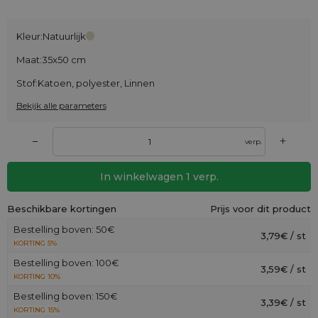
Kleur:
Natuurlijk
Maat:
35x50 cm
Stof:
Katoen, polyester, Linnen
Bekijk alle parameters
+
–
verp.
In winkelwagen
1
verp.
Beschikbare kortingen
Prijs voor dit product
Bestelling boven: 50€
3,79€ / st
KORTING 5%
Bestelling boven: 100€
3,59€ / st
KORTING 10%
Bestelling boven: 150€
3,39€ / st
KORTING 15%