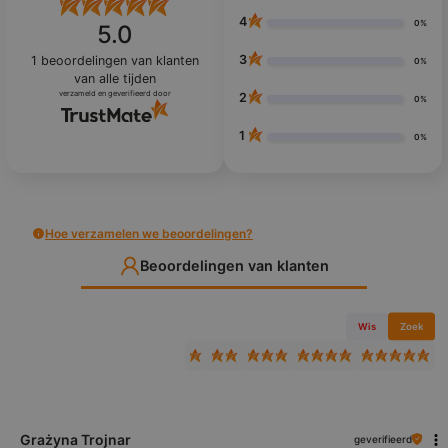
4
0%
5.0
3
1
beoordelingen van klanten
0%
van alle tijden
verzameld en geverifieerd door
2
0%
1
0%
Hoe verzamelen we beoordelingen?
Beoordelingen van klanten
Wis
Zoek
Grażyna Trojnar
geverifieerd