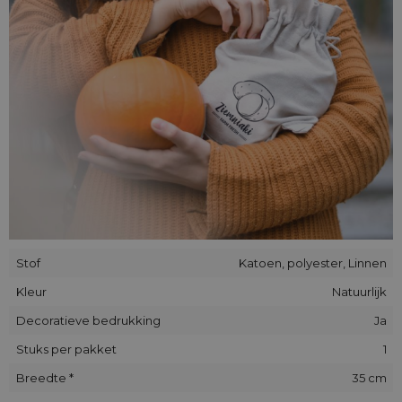
een hoge resistentie tegen uitrekken en schuren.
Alle onze zakjes zijn handgemaakt. De plaatsing van de
decoratieve applique/print in individuele stukken kan
enigszins afwijken van de op de foto's getoonde plaats.
Stof
Katoen, polyester, Linnen
Kleur
Natuurlijk
Decoratieve bedrukking
Ja
Stuks per pakket
1
Breedte *
35 cm