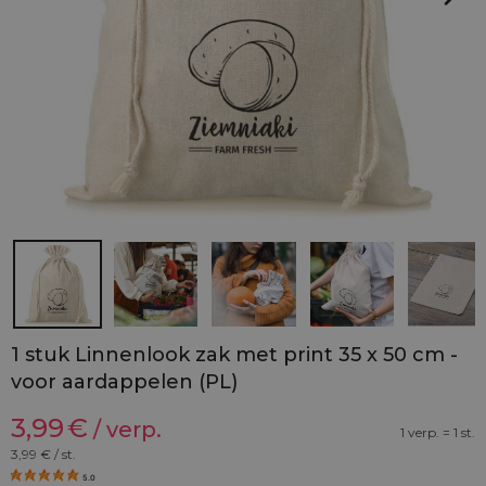
1 stuk Linnenlook zak met print 35 x 50 cm -
voor aardappelen (PL)
3,99
€
/ verp.
1 verp. = 1 st.
3,99
€ / st.
5.0