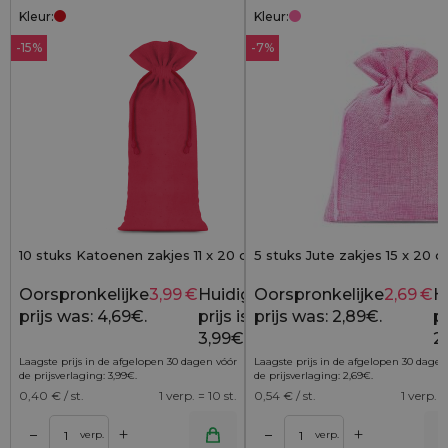
Kleur:
Kleur:
-15%
-7%
10 stuks Katoenen zakjes 11 x 20 cm - rood
5 stuks Jute zakjes 15 x 20 c
Oorspronkelijke
3,99
€
Huidige
Oorspronkelijke
2,69
€
H
4,69
€
prijs was: 4,69€.
prijs is:
prijs was: 2,89€.
pr
3,99€.
2
Laagste prijs in de afgelopen 30 dagen vóór
Laagste prijs in de afgelopen 30 dagen
de prijsverlaging:
3,99
€
.
de prijsverlaging:
2,69
€
.
0,40
€ / st.
1 verp. = 10 st.
0,54
€ / st.
1 verp. =
+
+
–
–
lwagen
Toevoegen aan winkelwagen
Toevoegen aan wi
verp.
verp.