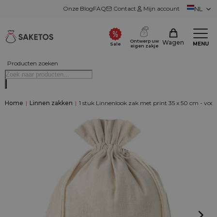
Onze Blog
FAQ
Contact
Mijn account
NL
Ontwerp uw
Wagen
MENU
Sale
eigen zakje
Producten zoeken
Home
|
Linnen zakken
|
1 stuk Linnenlook zak met print 35 x 50 cm - voo