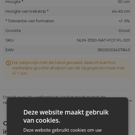
Hoogte *
50 cm
Hoogte van trekstrip *
44-45 cm
* Tolerantie van formaten
+/- 5%
Grootte
Groot
SKU
NLIN-3550-NAT-POT.PL-001
EAN
5903003407843
De zakjes zijn met de hand genaaid, daarom kan hun
werkelijke grootte afwijken van de opgegeven maat met
+/- 1 cm
Details over de conformiteit van het product met de
regelgeving: Productverantwoordelijkheid
Deze website maakt gebruik
van cookies.
Ontdek wat je nog meer zou kunnen
Deze website gebruikt cookies om uw
interesseren