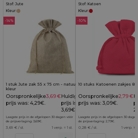
Stof: Jute
Stof: Katoen
Kleur:
Kleur:
-14%
-10%
1 stuk Jute zak 55 x 75 cm - natuurlijke
10 stuks Katoenen zakjes 8 x
kleur
Oorspronkelijke
3,69
€
Huidige
Oorspronkelijke
2,79
€
H
4,29
€
prijs was: 4,29€.
prijs is:
prijs was: 3,09€.
pr
3,69€.
2
Laagste prijs in de afgelopen 30 dagen vóór
Laagste prijs in de afgelopen 30 dagen
de prijsverlaging:
3,69
€
.
de prijsverlaging:
2,79
€
.
3,69
€ / st.
1 verp. = 1 st.
0,28
€ / st.
1 verp. = 1