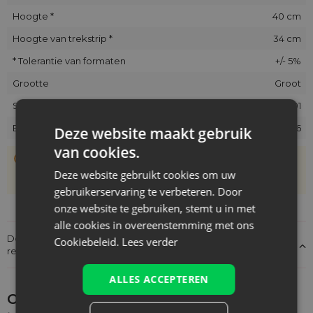
Hoogte *
40 cm
Hoogte van trekstrip *
34 cm
* Tolerantie van formaten
+/- 5%
Grootte
Groot
SKU
NLIN-3040-NAT-ONI.PL-001
EAN
5903003407836
Deze website maakt gebruik
van cookies.
De zakjes zijn met de hand genaaid, daarom kan hun
werkelijke grootte afwijken van de opgegeven maat met
Deze website gebruikt cookies om uw
+/- 1 cm
gebruikerservaring te verbeteren. Door
onze website te gebruiken, stemt u in met
alle cookies in overeenstemming met ons
Details over de conformiteit van het product met de
Cookiebeleid.
Lees verder
regelgeving: Productverantwoordelijkheid
ALLES ACCEPTEREN
Ontdek wat je nog meer zou kunnen