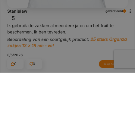
Stanisław
geverifieerd
5
Ik gebruik de zakken al meerdere jaren om het fruit te
beschermen, ik ben tevreden.
Beoordeling van een soortgelijk product:
25 stuks Organza
zakjes 13 x 18 cm - wit
8/5/2026
0
0
bekijk het product
Toon origineel
voorbeeld