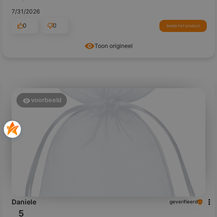
7/31/2026
0
0
bekijk het product
Toon origineel
voorbeeld
Daniele
geverifieerd
5