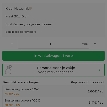
Kleur:
Natuurlijk
Maat:
30x40 cm
Stof:
Katoen, polyester, Linnen
Bekijk alle parameters
+
–
verp.
In winkelwagen
1
verp.
Personaliseer je zakje
Voeg markeringen toe
Beschikbare kortingen
Prijs voor dit product
Bestelling boven: 50€
3,60€ / st
KORTING 5%
Bestelling boven: 100€
3,41€ / st
KORTING 10%