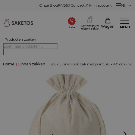
Onze Blog
FAQ
Contact
Mijn account
NL
Ontwerp uw
Wagen
MENU
Sale
eigen zakje
Producten zoeken
Home
|
Linnen zakken
|
1 stuk Linnenlook zak met print 30 x 40 cm - voo