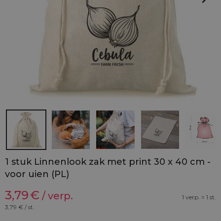
1 stuk Linnenlook zak met print 30 x 40 cm -
voor uien (PL)
3,79
€
/ verp.
1 verp. = 1 st.
3,79
€ / st.