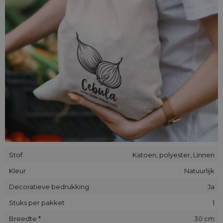
synthetische vezels garandeert duurzaamheid en sterkte, en
een hoge resistentie tegen uitrekken en schuren.
Alle onze zakjes zijn handgemaakt. De plaatsing van de
decoratieve applique/print in individuele stukken kan
enigszins afwijken van de op de foto's getoonde plaats.
Stof
Katoen, polyester, Linnen
Kleur
Natuurlijk
Decoratieve bedrukking
Ja
Stuks per pakket
1
Breedte *
30 cm