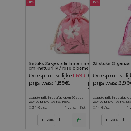
-11%
-15%
5 stuks Zakjes à la linnen met print 10 x 13
25 stuks Organza z
cm -natuurlijk / roze bloemen
Oorspronkelijke
1,69
€
Huidige
Oorspronkelij
1,89
€
prijs was: 1,89€.
prijs is:
prijs was: 3,99
1,69€.
Laagste prijs in de afgelopen 30 dagen
Laagste prijs in de afgel
vóór de prijsverlaging:
1,69
€
.
vóór de prijsverlaging:
3,39
0,34
€ / st.
1 verp. = 5 st.
0,14
€ / st.
1 
+
+
–
–
 winkelwagen
Toevoegen aan winkelwagen
Toevoegen aan w
verp.
verp.