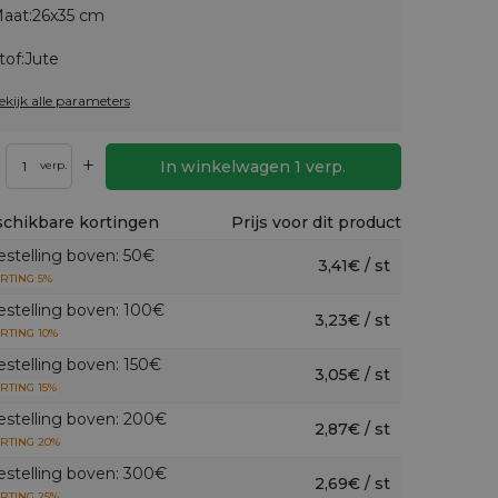
aat:
26x35 cm
tof:
Jute
ekijk alle parameters
+
In winkelwagen
1
verp.
verp.
chikbare kortingen
Prijs voor dit product
estelling boven: 50€
3,41€ / st
RTING 5%
estelling boven: 100€
3,23€ / st
RTING 10%
estelling boven: 150€
3,05€ / st
RTING 15%
estelling boven: 200€
2,87€ / st
RTING 20%
estelling boven: 300€
2,69€ / st
RTING 25%