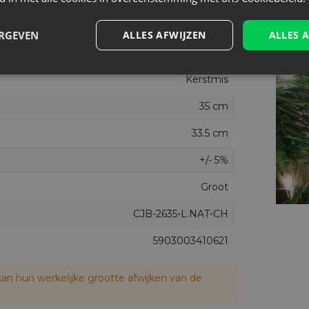
1
ERGEVEN
ALLES AFWIJZEN
ALLES 
26 cm
Kerstmis
35 cm
33.5 cm
+/- 5%
Groot
CJB-2635-L.NAT-CH
5903003410621
an hun werkelijke grootte afwijken van de