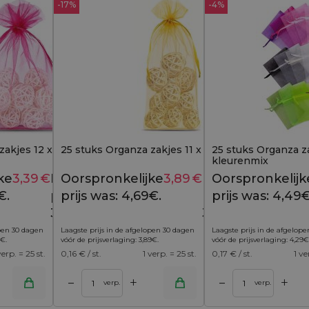
-17%
-4%
akjes 12 x 15 cm - fuchsia
25 stuks Organza zakjes 11 x 20 cm - goud
25 stuks Organza za
kleurenmix
ke
3,39
€
Huidige
Oorspronkelijke
3,89
€
Huidige
Oorspronkelijk
3,99
€
4,69
€
€.
prijs is:
prijs was: 4,69€.
prijs is:
prijs was: 4,49€
3,39€.
3,89€.
open 30 dagen
Laagste prijs in de afgelopen 30 dagen
Laagste prijs in de afgelop
€
.
vóór de prijsverlaging:
3,89
€
.
vóór de prijsverlaging:
4,29
€
verp. = 25 st.
0,16
€ / st.
1 verp. = 25 st.
0,17
€ / st.
1 ve
+
+
–
–
inkelwagen
Toevoegen aan winkelwagen
verp.
verp.