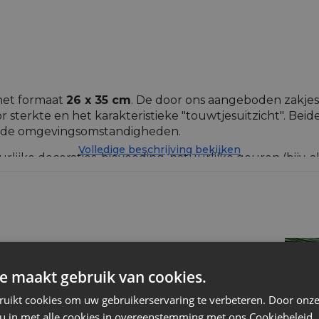
het formaat
26 x 35 cm
. De door ons aangeboden zakjes 
 sterkte en het karakteristieke "touwtjesuitzicht". Bei
ende omgevingsomstandigheden.
Volledige beschrijving bekijken
ijke decoraties, biovoeding, natuurlijke geuren (bijv. a
ten van het type vintage en evenementen gestileerd op
n die speciaal in veel verschillende kleuren zijn gever
Jute
e maakt gebruik van cookies.
Natuurlijk licht
ruikt cookies om uw gebruikerservaring te verbeteren. Door onze
 u in met alle cookies in overeenstemming met ons Cookiebeleid.
Ja