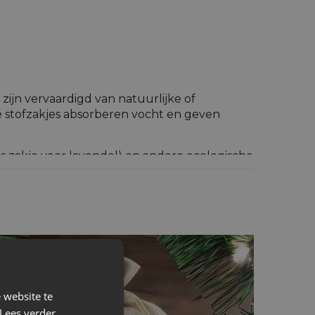
zijn vervaardigd van natuurlijke of
de stofzakjes absorberen vocht en geven
ls zakje voor lavendel) en andere ecologische
 een dorpsklimaat en een Oud-Pools
fd, daardoor zal iedereen een jutezakje
 website te
Lees verder