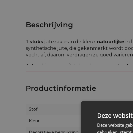
Beschrijving
1 stuks
jutezakjes in de kleur
natuurlijke
in 
synthetische jute, die gekenmerkt wordt door
vocht af, daarom verdragen ze goed variër
Jutezakjes gaan uitstekend samen met natuurl
producten, waardoor ze perfect bijeenkoms
traditioneel feest benadrukken.
Productinformatie
Ons aanbod jutezakjes bevat eveneens modelle
kunnen vinden dat ideaal voor hem is.
Stof
Deze websit
Kleur
Deze website geb
gebruiken, stemt
Decoratieve bedrukking