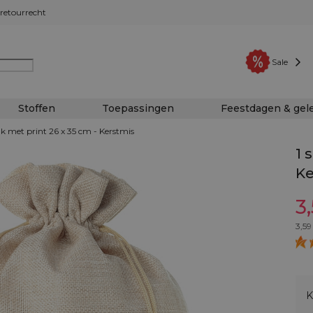
retourrecht
Sale
Stoffen
Toepassingen
Feestdagen & ge
ak met print 26 x 35 cm - Kerstmis
1 
Ke
3
3,59
K