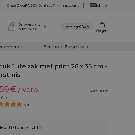
Onze Blog
FAQ
Contact
Mijn account
NL
Ontwerp uw
Korting:
0%
eigen zakje
Wagen
legenheden
Sectoren Zakjes voor...
stuk Jute zak met print 26 x 35 cm -
rstmis
,59
€
/ verp.
1 verp. = 1 st.
€ / st.
5.0
leur:
Natuurlijk licht