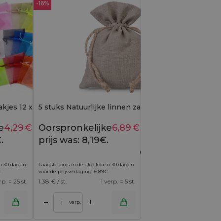
-16%
kjes 12 x 15 cm -
5 stuks Natuurlijke linnen zakjes 12 x 15 cm
e
4,29
€
Huidige
Oorspronkelijke
6,89
€
Huidige
4,49
€
8,19
€
.
prijs is:
prijs was: 8,19€.
prijs is:
4,29€.
6,89€.
en 30 dagen
Laagste prijs in de afgelopen 30 dagen
.
vóór de prijsverlaging:
6,89
€
.
rp. = 25 st.
1,38
€ / st.
1 verp. = 5 st.
+
–
verp.