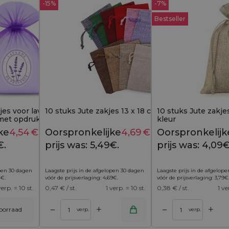
-15%
-7%
Bestseller
jes voor lavendel 9 x 12
10 stuks Jute zakjes 13 x 18 cm - kleurenmix
10 stuks Jute zakjes
met opdruk "Lavande de
kleur
ke
4,54
€
Huidige
Oorspronkelijke
4,69
€
Huidige
Oorspronkelijk
5,69
€
5,49
€
€.
prijs is:
prijs was: 5,49€.
prijs is:
prijs was: 4,09€
4,54€.
4,69€.
open 30 dagen
Laagste prijs in de afgelopen 30 dagen
Laagste prijs in de afgelop
4
€
.
vóór de prijsverlaging:
4,69
€
.
vóór de prijsverlaging:
3,79
€
verp. = 10 st.
0,47
€ / st.
1 verp. = 10 st.
0,38
€ / st.
1 ve
+
+
–
–
voorraad
inkelwagen
Toevoegen aan winkelwagen
verp.
verp.