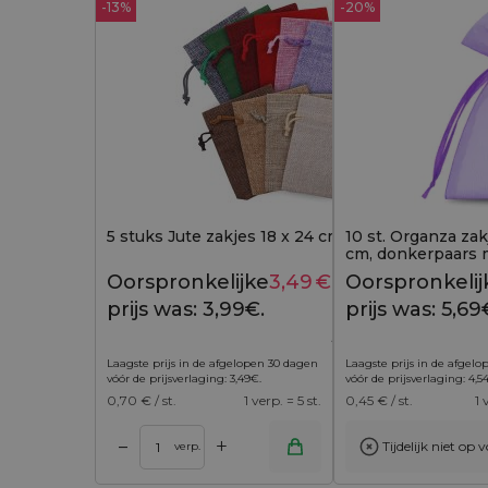
-13%
-20%
5 stuks Jute zakjes 18 x 24 cm - kleurenmix
10 st. Organza zak
cm, donkerpaars 
Provence"
Oorspronkelijke
3,49
€
Huidige
Oorspronkelij
3,99
€
prijs was: 3,99€.
prijs is:
prijs was: 5,69
3,49€.
Laagste prijs in de afgelopen 30 dagen
Laagste prijs in de afgel
vóór de prijsverlaging:
3,49
€
.
vóór de prijsverlaging:
4,5
0,70
€ / st.
1 verp. = 5 st.
0,45
€ / st.
1 
+
–
Tijdelijk niet op 
Toevoegen aan winkelwagen
Toevoegen aan w
verp.