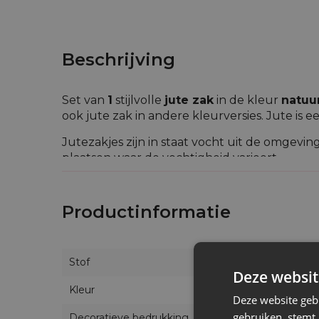
Beschrijving
Set van
1
stijlvolle
jute zak
in de kleur
natuur
ook jute zak in andere kleurversies. Jute is e
Jutezakjes zijn in staat vocht uit de omgevi
plaatsen waar de vochtigheid varieert.
In ons aanbod vind je zakjes van natuurlijke
uitzicht - jute vult schitterend natuurlijke
Productinformatie
uitstekend voor evenementen in een dorpskl
Stof
Deze websit
Kleur
Deze website geb
gebruiken, stemt
Decoratieve bedrukking