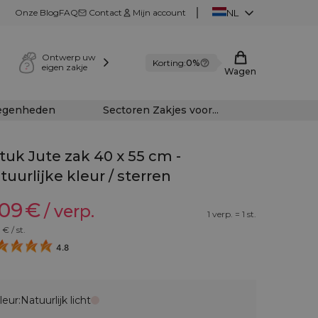
Onze Blog
FAQ
Contact
Mijn account
NL
Ontwerp uw
Korting:
0%
eigen zakje
Wagen
legenheden
Sectoren Zakjes voor...
stuk Jute zak 40 x 55 cm -
tuurlijke kleur / sterren
,09
€
/ verp.
1 verp. = 1 st.
€ / st.
4.8
leur:
Natuurlijk licht