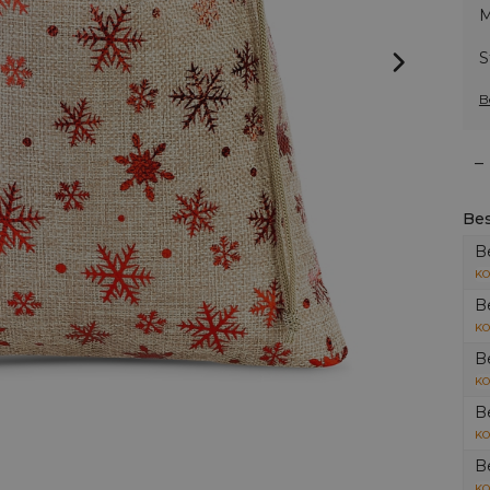
M
S
B
–
Bes
B
KO
B
KO
B
KO
B
KO
B
KO