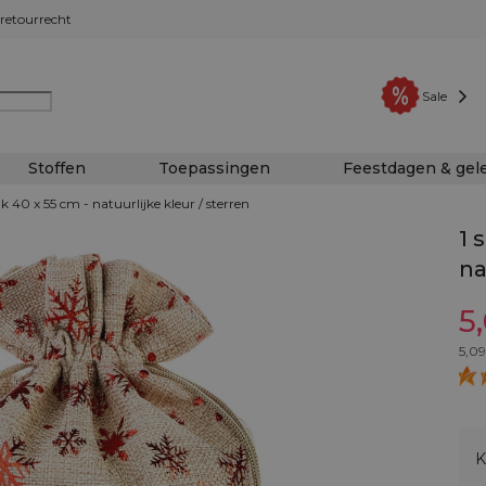
retourrecht
Sale
Stoffen
Toepassingen
Feestdagen & ge
ak 40 x 55 cm - natuurlijke kleur / sterren
1 
na
5
5,09
K