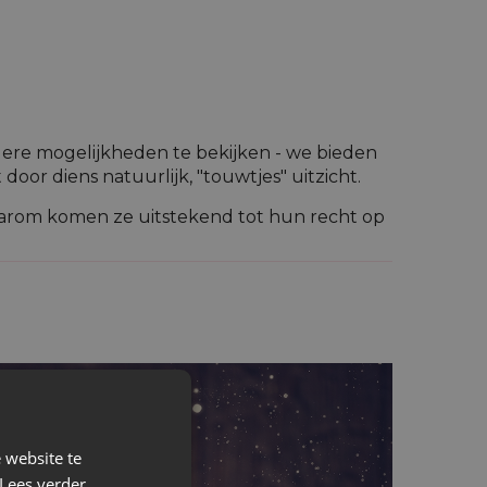
dere mogelijkheden te bekijken - we bieden
 door diens natuurlijk, "touwtjes" uitzicht.
 daarom komen ze uitstekend tot hun recht op
al de jute jullie bekoren met het "wilde"
 producten aan, daarom leent deze stof zich
 website te
Lees verder