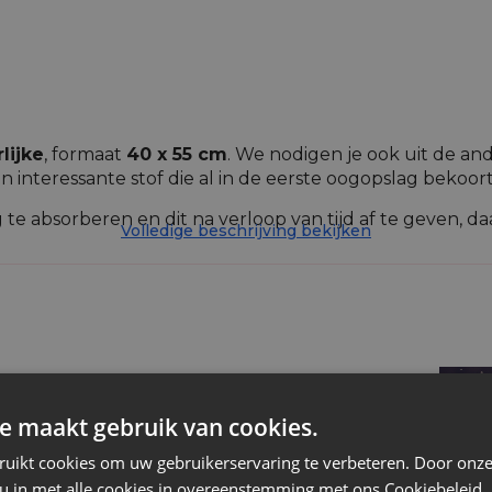
lijke
, formaat
40 x 55 cm
. We nodigen je ook uit de an
en interessante stof die al in de eerste oogopslag bekoort
ng te absorberen en dit na verloop van tijd af te geven,
Volledige beschrijving bekijken
 en synthetische jute, maar ongeacht de herkomst ervan z
 decoraties en geuren, biovoeding en andere ecologische
imaat.
Jute
e maakt gebruik van cookies.
Natuurlijk licht
ruikt cookies om uw gebruikerservaring te verbeteren. Door onze
 u in met alle cookies in overeenstemming met ons Cookiebeleid.
Ja