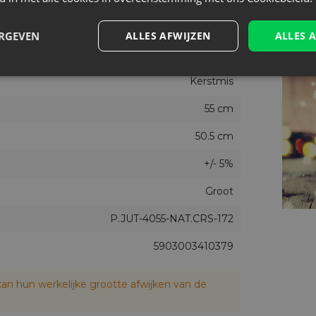
1
ERGEVEN
ALLES AFWIJZEN
ALLES 
40 cm
Kerstmis
55 cm
50.5 cm
+/- 5%
Groot
P.JUT-4055-NAT.CRS-172
5903003410379
an hun werkelijke grootte afwijken van de