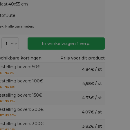
aat:
40x55 cm
tof:
Jute
ekijk alle parameters
+
In winkelwagen
1
verp.
verp.
chikbare kortingen
Prijs voor dit product
estelling boven: 50€
4,84€ / st
RTING 5%
estelling boven: 100€
4,58€ / st
RTING 10%
estelling boven: 150€
4,33€ / st
RTING 15%
estelling boven: 200€
4,07€ / st
RTING 20%
estelling boven: 300€
3,82€ / st
RTING 25%