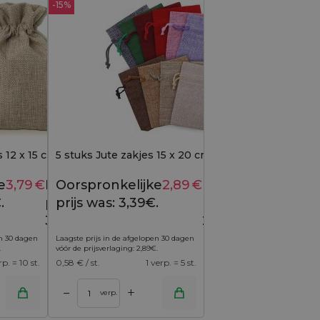
-15%
 12 x 15 cm - natuurlijke
5 stuks Jute zakjes 15 x 20 cm - kleurenmix
e
3,79
€
Huidige
Oorspronkelijke
2,89
€
Huidige
4,09
€
3,39
€
.
prijs is:
prijs was: 3,39€.
prijs is:
3,79€.
2,89€.
en 30 dagen
Laagste prijs in de afgelopen 30 dagen
.
vóór de prijsverlaging:
2,89
€
.
rp. = 10 st.
0,58
€ / st.
1 verp. = 5 st.
+
–
verp.