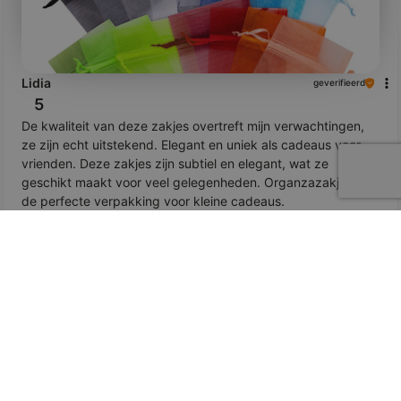
Lidia
geverifieerd
5
De kwaliteit van deze zakjes overtreft mijn verwachtingen,
ze zijn echt uitstekend. Elegant en uniek als cadeaus voor
vrienden. Deze zakjes zijn subtiel en elegant, wat ze
geschikt maakt voor veel gelegenheden. Organzazakjes zijn
de perfecte verpakking voor kleine cadeaus.
Beoordeling van een soortgelijk product:
25 stuks Organza
zakjes 5 x 7 cm - kleurenmix
8/6/2026
0
0
bekijk het product
Toon origineel