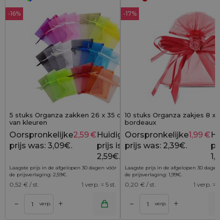
-16%
-17%
5 stuks Organza zakken 26 x 35 cm - mix
10 stuks Organza zakjes 8 x 
van kleuren
bordeaux
Oorspronkelijke
2,59
€
Huidige
Oorspronkelijke
1,99
€
Hu
3,09
€
prijs was: 3,09€.
prijs is:
prijs was: 2,39€.
pri
2,59€.
1,
Laagste prijs in de afgelopen 30 dagen vóór
Laagste prijs in de afgelopen 30 dagen
de prijsverlaging:
2,59
€
.
de prijsverlaging:
1,99
€
.
0,52
€ / st.
1 verp. = 5 st.
0,20
€ / st.
1 verp. = 1
+
+
–
–
lwagen
Toevoegen aan winkelwagen
Toevoegen aan wi
verp.
verp.