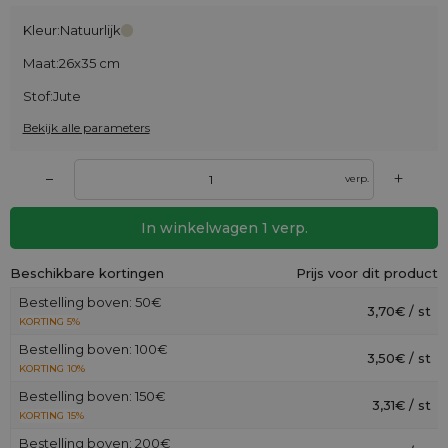
Kleur:
Natuurlijk
Maat:
26x35 cm
Stof:
Jute
Bekijk alle parameters
+
–
verp.
In winkelwagen
1
verp.
Beschikbare kortingen
Prijs voor dit product
Bestelling boven: 50€
3,70€ / st
KORTING 5%
Bestelling boven: 100€
3,50€ / st
KORTING 10%
Bestelling boven: 150€
3,31€ / st
KORTING 15%
Bestelling boven: 200€