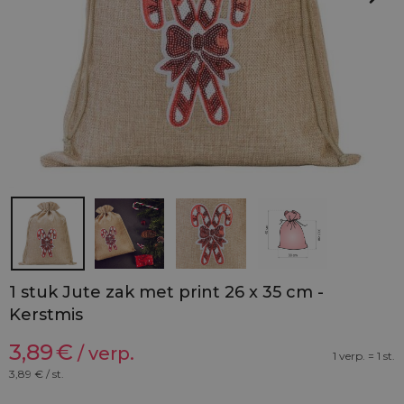
1 stuk Jute zak met print 26 x 35 cm -
Kerstmis
3,89
€
/ verp.
1 verp. = 1 st.
3,89
€ / st.