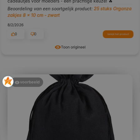
cadeautjes voor moeders - een prachtige keuze! 🔥
Beoordeling van een soortgelijk product:
25 stuks Organza
zakjes 8 x 10 cm - zwart
8/2/2026
0
0
bekijk het product
Toon origineel
voorbeeld