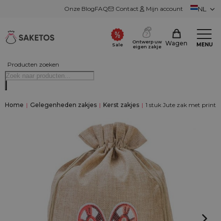
Onze Blog
FAQ
Contact
Mijn account
NL
Ontwerp uw
Wagen
MENU
Sale
eigen zakje
Producten zoeken
Home
|
Gelegenheden zakjes
|
Kerst zakjes
|
1 stuk Jute zak met print 