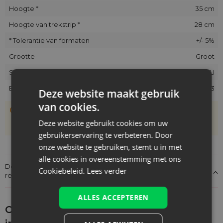
Hoogte *
35 cm
Hoogte van trekstrip *
28 cm
* Tolerantie van formaten
+/- 5%
Grootte
Groot
SKU
CJB-2635-NAT-LI
EAN
5903003410683
Deze website maakt gebruik
van cookies.
De zakjes zijn met de hand genaaid, daarom kan hun
werkelijke grootte afwijken van de opgegeven maat met
Deze website gebruikt cookies om uw
+/- 1 cm
gebruikerservaring te verbeteren. Door
onze website te gebruiken, stemt u in met
alle cookies in overeenstemming met ons
Details over de conformiteit van het product met de
Cookiebeleid.
Lees verder
regelgeving: Productverantwoordelijkheid
ALLES ACCEPTEREN
Ontdek wat je nog meer zou kunnen