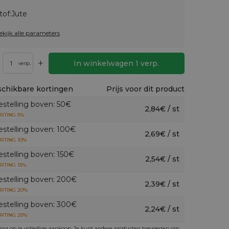
tof:
Jute
ekijk alle parameters
+
In winkelwagen
1
verp.
verp.
chikbare kortingen
Prijs voor dit product
estelling boven: 50€
2,84€ / st
RTING 5%
estelling boven: 100€
2,69€ / st
RTING 10%
estelling boven: 150€
2,54€ / st
RTING 15%
estelling boven: 200€
2,39€ / st
RTING 20%
estelling boven: 300€
2,24€ / st
RTING 25%
ing op je volledige aankoop. Je kunt andere producten toevoegen om