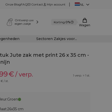
Onze Blog
FAQ
Contact
Mijn account
NL
Ontwerp uw
Korting:
0%
eigen zakje
Wagen
legenheden
Sectoren Zakjes voor...
stuk Jute zak met print 26 x 35 cm -
nijn
,99
€
/ verp.
1 verp. = 1 st.
€ / st.
leur:
Groen
aat:
26x35 cm