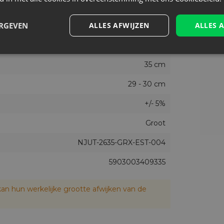
1
ERGEVEN
ALLES AFWIJZEN
ALLES 
26 cm
Pasen
35 cm
29 - 30 cm
+/- 5%
Groot
NJUT-2635-GRX-EST-004
5903003409335
an hun werkelijke grootte afwijken van de