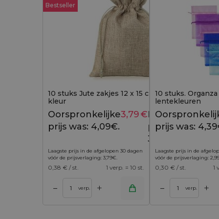
Bestseller
10 stuks Jute zakjes 12 x 15 cm - natuurlijke
10 stuks. Organza 
kleur
lentekleuren
Oorspronkelijke
3,79
€
Huidige
Oorspronkelij
4,09
€
prijs was: 4,09€.
prijs is:
prijs was: 4,39
3,79€.
Laagste prijs in de afgelopen 30 dagen
Laagste prijs in de afgel
vóór de prijsverlaging:
3,79
€
.
vóór de prijsverlaging:
2,9
0,38
€ / st.
1 verp. = 10 st.
0,30
€ / st.
1 
+
+
–
–
 winkelwagen
Toevoegen aan winkelwagen
Toevoegen aan w
verp.
verp.