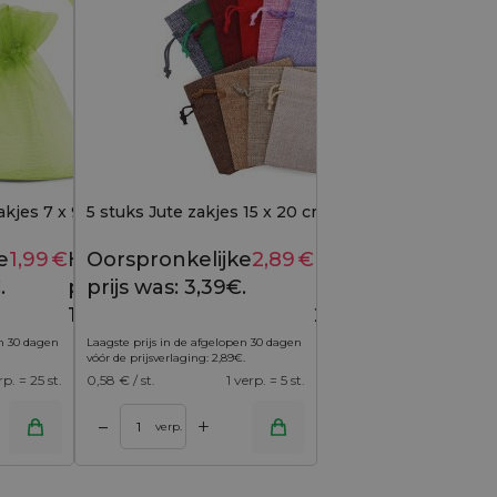
kjes 7 x 9 cm (SDB) -
5 stuks Jute zakjes 15 x 20 cm - kleurenmix
e
1,99
€
Huidige
Oorspronkelijke
2,89
€
Huidige
2,49
€
3,39
€
.
prijs is:
prijs was: 3,39€.
prijs is:
1,99€.
2,89€.
en 30 dagen
Laagste prijs in de afgelopen 30 dagen
vóór de prijsverlaging:
2,89
€
.
rp. = 25 st.
0,58
€ / st.
1 verp. = 5 st.
+
–
verp.