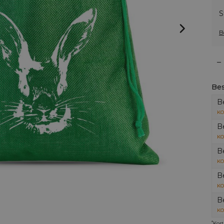
S
B
–
Bes
B
KO
B
KO
B
KO
B
KO
B
KO
*
Kort