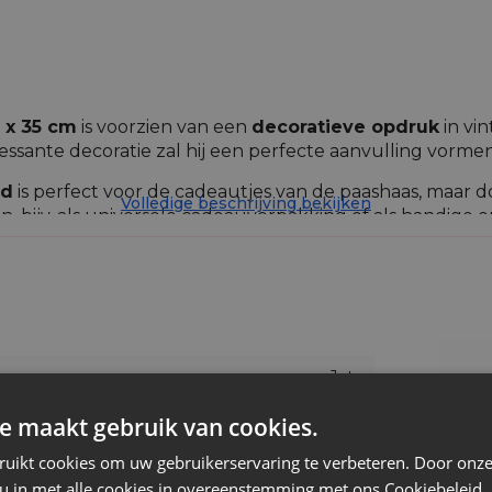
 x 35 cm
is voorzien van een
decoratieve opdruk
in vin
ressante decoratie zal hij een perfecte aanvulling vormen o
rd
is perfect voor de cadeautjes van de paashaas, maar d
Volledige beschrijving bekijken
ken, bijv. als universele cadeauverpakking of als handige o
gen)...
ing van de decoratieve applique/print in individuele stu
Jute
Groen
e maakt gebruik van cookies.
ruikt cookies om uw gebruikerservaring te verbeteren. Door onze
Ja
 u in met alle cookies in overeenstemming met ons Cookiebeleid.