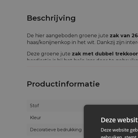
Beschrijving
De hier aangeboden groene jute
zak van 26
haas/konijnenkop in het wit. Dankzij zijn inte
Deze groene jute
zak met dubbel trekkoo
bosdiertje is hij het hele jaar door te gebrui
speelgoed in de kamer van uw kind op te ber
Alle onze zakjes zijn handgemaakt. De plaats
Productinformatie
foto's getoonde plaats.
Stof
Kleur
Deze websit
Deze website geb
Decoratieve bedrukking
gebruiken, stemt