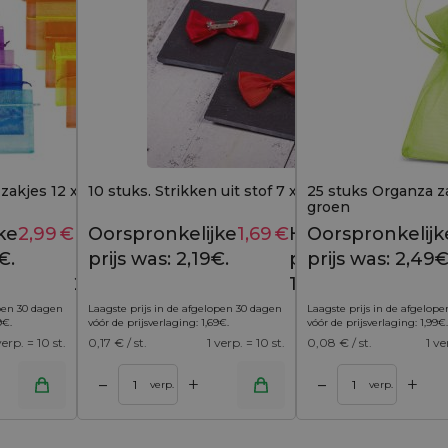
zakjes 12 x 15 cm - mix van
10 stuks. Strikken uit stof 7 x 3 cm - rood
25 stuks Organza za
groen
ke
2,99
€
Huidige
Oorspronkelijke
1,69
€
Huidige
Oorspronkelijk
4,39
€
2,19
€
€.
prijs is:
prijs was: 2,19€.
prijs is:
prijs was: 2,49€
2,99€.
1,69€.
open 30 dagen
Laagste prijs in de afgelopen 30 dagen
Laagste prijs in de afgelop
9
€
.
vóór de prijsverlaging:
1,69
€
.
vóór de prijsverlaging:
1,99
€
.
verp. = 10 st.
0,17
€ / st.
1 verp. = 10 st.
0,08
€ / st.
1 ve
+
+
–
–
inkelwagen
Toevoegen aan winkelwagen
verp.
verp.