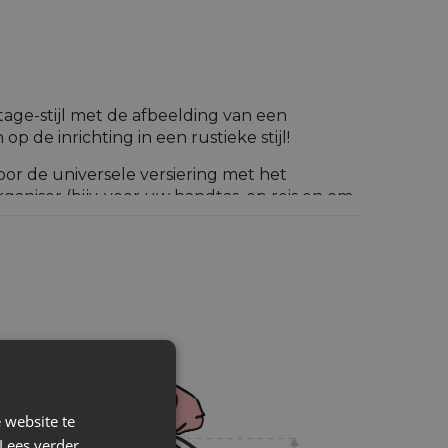
tage-stijl met de afbeelding van een
p de inrichting in een rustieke stijl!
oor de universele versiering met het
rganiser (bijv. voor uw handtas, op reis en om
kken kan enigszins afwijken van de op de
 website te
Lees verder