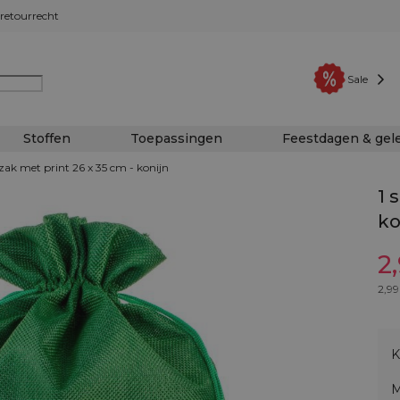
retourrecht
Sale
Stoffen
Toepassingen
Feestdagen & ge
 zak met print 26 x 35 cm - konijn
1 
ko
2
2,99
K
M