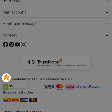
Informatie
Mijn account
Heeft u een vraag?
Contact
4.9
Gebaseerd op
12 907
beoordelingen
van alle tijden
Veilig winkelen met SSL
Betaalmethoden
Bezorgmethoden
Onze winkels in Europa