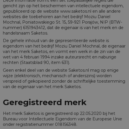
Deze informatie vormt een set toepasselijke regels die
gericht zijn op het beschermen van intellectuele eigendom,
gepubliceerd op de website
www.saketos.nl
en alle andere
websites die toebehoren aan het bedrijf Moziu Daniel
Mochnal, Poniatowskiego St. 15, 59-921 Porajów, NIP (BTW-
nummer) 6151943412, dat de eigenaar is van het merk en de
handelsnaam Saketos.
De gehele inhoud van de gepresenteerde website is
eigendom van het bedrijf Moziu Daniel Mochnal, de eigenaar
van het merk Saketos, en vormt een werk in de zin van de
wet van 4 februari 1994 inzake auteursrecht en naburige
rechten (Staatsblad 90, item 631).
Geen enkel deel van de website Saketos.nl mag op enige
wijze (elektronisch, mechanisch of anderszins) worden
verspreid of gekopieerd zonder de schriftelijke toestemming
van de eigenaar van het merk Saketos.
Geregistreerd merk
Het merk Saketos is geregistreerd op 22.05.2020 bij het
Bureau voor Intellectuele Eigendom van de Europese Unie
onder registratienummer 018156348.