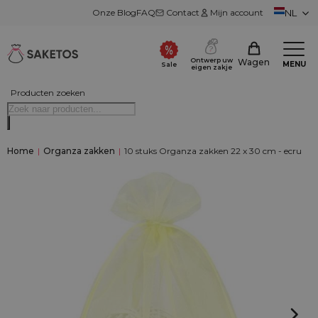
Onze Blog
FAQ
Contact
Mijn account
NL
Ontwerp uw
Wagen
MENU
Sale
eigen zakje
Producten zoeken
Home
|
Organza zakken
|
10 stuks Organza zakken 22 x 30 cm - ecru