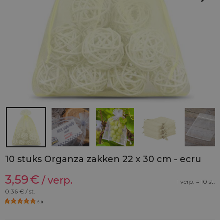
10 stuks Organza zakken 22 x 30 cm - ecru
3,59
€
/ verp.
1 verp. = 10 st.
0,36
€ / st.
5.0