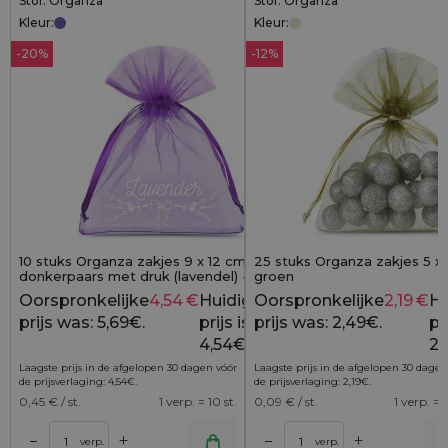
Stof: Organza
Stof: Organza
Kleur:
Kleur:
-20%
-12%
10 stuks Organza zakjes 9 x 12 cm -
25 stuks Organza zakjes 5 x 7
donkerpaars met druk (lavendel) - 3
groen
Oorspronkelijke
4,54
€
Huidige
Oorspronkelijke
2,19
€
Hu
5,69
€
prijs was: 5,69€.
prijs is:
prijs was: 2,49€.
pri
4,54€.
2,
Laagste prijs in de afgelopen 30 dagen vóór
Laagste prijs in de afgelopen 30 dagen
de prijsverlaging:
4,54
€
.
de prijsverlaging:
2,19
€
.
0,45
€ / st.
1 verp. = 10 st.
0,09
€ / st.
1 verp. = 2
+
+
–
–
lwagen
Toevoegen aan winkelwagen
Toevoegen aan wi
verp.
verp.