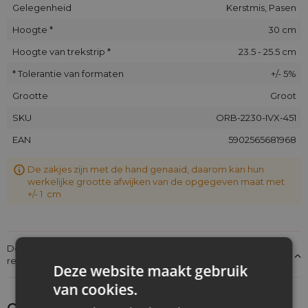
Gelegenheid
Kerstmis, Pasen
Hoogte *
30 cm
Hoogte van trekstrip *
23.5 - 25.5 cm
* Tolerantie van formaten
+/- 5%
Grootte
Groot
SKU
ORB-2230-IVX-451
EAN
5902565681968
De zakjes zijn met de hand genaaid, daarom kan hun
werkelijke grootte afwijken van de opgegeven maat met
+/- 1 cm
Details over de conformiteit van het product met de
regelgeving: Productverantwoordelijkheid
Deze website maakt gebruik
van cookies.
Ontdek wat je nog meer zou kunnen