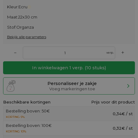
Kleur:
Ecru
Maat:
22x30 cm
Stof:
Organza
Bekijk alle parameters
+
–
verp.
In winkelwagen
1
verp.
(
10
stuks)
Personaliseer je zakje
Voeg markeringen toe
Beschikbare kortingen
Prijs voor dit product
Bestelling boven: 50€
0,34€ / st
KORTING 5%
Bestelling boven: 100€
0,32€ / st
KORTING 10%