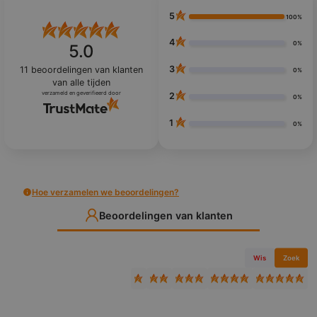
5
100%
4
0%
5.0
3
11
beoordelingen van klanten
0%
van alle tijden
verzameld en geverifieerd door
2
0%
1
0%
Hoe verzamelen we beoordelingen?
Beoordelingen van klanten
Wis
Zoek