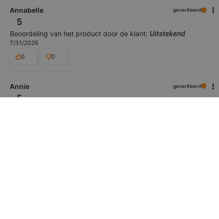
Annabelle
geverifieerd
5
Beoordeling van het product door de klant:
Uitstekend
7/31/2026
0
0
Annie
geverifieerd
5
Beoordeling van het product door de klant:
Uitstekend
11/13/2025
0
0
Carmen
geverifieerd
5
Beoordeling van het product door de klant:
Uitstekend
3/20/2025
0
0