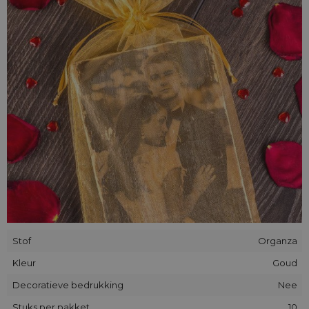
Stof
Organza
Kleur
Goud
Decoratieve bedrukking
Nee
Stuks per pakket
10