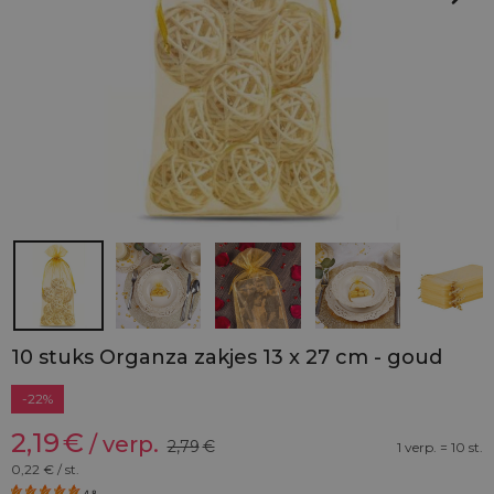
10 stuks Organza zakjes 13 x 27 cm - goud
-22%
2,19
€
/ verp.
2,79
€
1 verp. = 10 st.
0,22
€ / st.
4.8