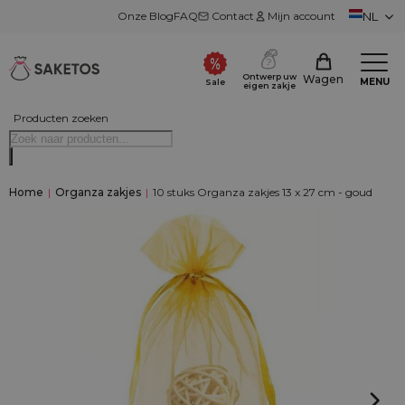
Onze Blog
FAQ
Contact
Mijn account
NL
Ontwerp uw
Wagen
MENU
Sale
eigen zakje
Producten zoeken
Home
|
Organza zakjes
|
10 stuks Organza zakjes 13 x 27 cm - goud