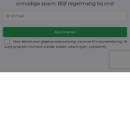
onnodige spam. Blijf regelmatig bij ons!
Voor details over gegevensverwerking, zie onze Privacyverklaring. Je
kunt je op elk moment zonder kosten
uitschrijven
. (verplicht)
Informatie
Mijn account
Heeft u een vraag?
Contact