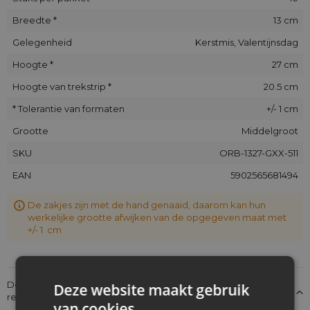
Breedte *
13 cm
Gelegenheid
Kerstmis, Valentijnsdag
Hoogte *
27 cm
Hoogte van trekstrip *
20.5 cm
* Tolerantie van formaten
+/- 1 cm
Grootte
Middelgroot
SKU
ORB-1327-GXX-511
EAN
5902565681494
De zakjes zijn met de hand genaaid, daarom kan hun
werkelijke grootte afwijken van de opgegeven maat met
+/- 1 cm
Details over de conformiteit van het product met de
Deze website maakt gebruik
regelgeving: Productverantwoordelijkheid
van cookies.