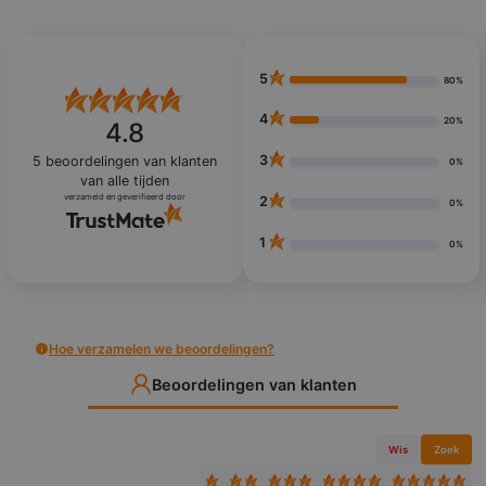
5
80%
4
20%
4.8
3
5
beoordelingen van klanten
0%
van alle tijden
verzameld en geverifieerd door
2
0%
1
0%
Hoe verzamelen we beoordelingen?
Beoordelingen van klanten
Wis
Zoek