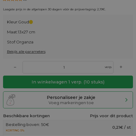
Laagste prijs in de afgelopen 30 dagen vóór de prijsverlaging:
2,19
€
.
Kleur:
Goud
Maat:
13x27 cm
Stof:
Organza
Bekijk alle parameters
+
–
verp.
In winkelwagen
1
verp.
(
10
stuks)
Personaliseer je zakje
Voeg markeringen toe
Beschikbare kortingen
Prijs voor dit product
Bestelling boven: 50€
0,21€ / st
KORTING 5%