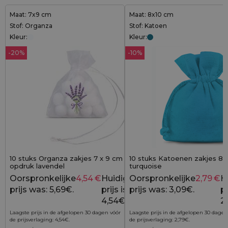
Maat: 7x9 cm
Maat: 8x10 cm
Stof: Organza
Stof: Katoen
Kleur:
Kleur:
-20%
-10%
10 stuks Organza zakjes 7 x 9 cm wit met
10 stuks Katoenen zakjes 8 x
opdruk lavendel
turquoise
Oorspronkelijke
4,54
€
Huidige
Oorspronkelijke
2,79
€
H
5,69
€
prijs was: 5,69€.
prijs is:
prijs was: 3,09€.
pr
4,54€.
2
Laagste prijs in de afgelopen 30 dagen vóór
Laagste prijs in de afgelopen 30 dagen
de prijsverlaging:
4,54
€
.
de prijsverlaging:
2,79
€
.