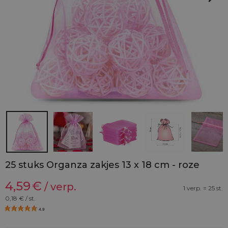
25 stuks Organza zakjes 13 x 18 cm - roze
4,59
€
/ verp.
1 verp. = 25 st.
0,18
€ / st.
4.9