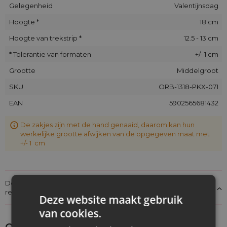
Gelegenheid
Valentijnsdag
Hoogte *
18 cm
Hoogte van trekstrip *
12.5 - 13 cm
* Tolerantie van formaten
+/- 1 cm
Grootte
Middelgroot
SKU
ORB-1318-PKX-071
EAN
5902565681432
De zakjes zijn met de hand genaaid, daarom kan hun
werkelijke grootte afwijken van de opgegeven maat met
+/- 1 cm
Details over de conformiteit van het product met de
regelgeving: Productverantwoordelijkheid
Deze website maakt gebruik
van cookies.
Ontdek wat je nog meer zou kunnen