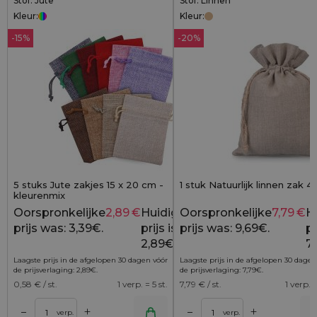
Stof: Jute
Stof: Linnen
Kleur:
Kleur:
-15%
-20%
5 stuks Jute zakjes 15 x 20 cm -
1 stuk Natuurlijk linnen zak 
kleurenmix
Oorspronkelijke
2,89
€
Huidige
Oorspronkelijke
7,79
€
H
3,39
€
prijs was: 3,39€.
prijs is:
prijs was: 9,69€.
pr
2,89€.
7,
Laagste prijs in de afgelopen 30 dagen vóór
Laagste prijs in de afgelopen 30 dagen
de prijsverlaging:
2,89
€
.
de prijsverlaging:
7,79
€
.
0,58
€ / st.
1 verp. = 5 st.
7,79
€ / st.
1 verp. =
+
+
–
–
lwagen
Toevoegen aan winkelwagen
Toevoegen aan wi
verp.
verp.