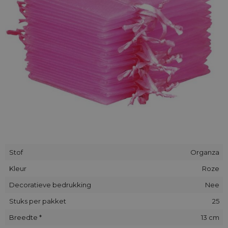
sluier opgelicht omdat de stof licht doorzichtig is.
Stof
Organza
Kleur
Roze
Decoratieve bedrukking
Nee
Stuks per pakket
25
Breedte *
13 cm