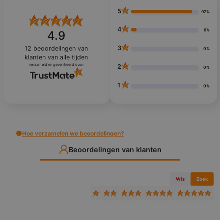
5
92%
4
8%
4.9
3
12
beoordelingen van
0%
klanten
van alle tijden
verzameld en geverifieerd door
2
0%
1
0%
Hoe verzamelen we beoordelingen?
Beoordelingen van klanten
Wis
Zoek