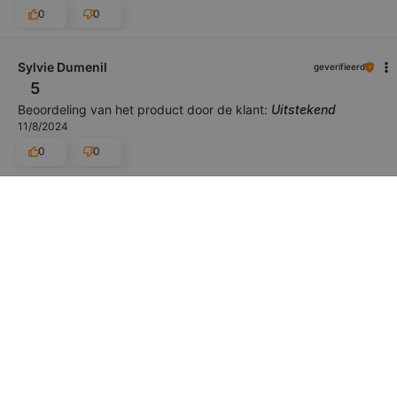
0
0
Sylvie Dumenil
geverifieerd
5
Beoordeling van het product door de klant:
Uitstekend
11/8/2024
0
0
Eva Nevrlá
geverifieerd
5
Beoordeling van het product door de klant:
Uitstekend
10/18/2024
0
0
Arnaud Belloy
geverifieerd
5
Beoordeling van het product door de klant:
Uitstekend