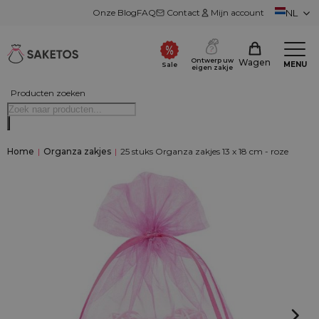
Onze Blog
FAQ
Contact
Mijn account
NL
Ontwerp uw
Wagen
MENU
Sale
eigen zakje
Producten zoeken
Home
|
Organza zakjes
|
25 stuks Organza zakjes 13 x 18 cm - roze