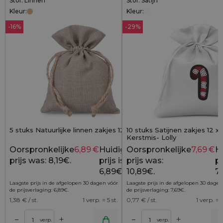
Stof: Linnen
Stof: Satijn
Kleur:
Kleur:
-16%
-29%
5 stuks Natuurlijke linnen zakjes 12 x 15 cm
10 stuks Satijnen zakjes 12 x
Kerstmis- Lolly
Oorspronkelijke
6,89
€
Huidige
Oorspronkelijke
7,69
€
H
8,19
€
prijs was: 8,19€.
prijs is:
prijs was:
pr
6,89€.
10,89€.
7,
Laagste prijs in de afgelopen 30 dagen vóór
Laagste prijs in de afgelopen 30 dagen
de prijsverlaging:
6,89
€
.
de prijsverlaging:
7,69
€
.
1,38
€ / st.
1 verp. = 5 st.
0,77
€ / st.
1 verp. = 1
+
+
–
–
lwagen
Toevoegen aan winkelwagen
Toevoegen aan wi
verp.
verp.