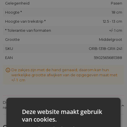
Gelegenheid
Pasen
Hoogte *
18 cm
Hoogte van trekstrip *
12.5 - 13 cm
* Tolerantie van formaten
+/- 1 cm
Grootte
Middelgroot
SKU
ORB-1318-GRX-241
EAN
5902565681388
De zakjes zijn met de hand genaaid, daarom kan hun
werkelijke grootte afwijken van de opgegeven maat met
+/- 1 cm
Details over de conformiteit van het product met de
regelgeving: Productverantwoordelijkheid
Deze website maakt gebruik
van cookies.
Ontdek wat je nog meer zou kunnen