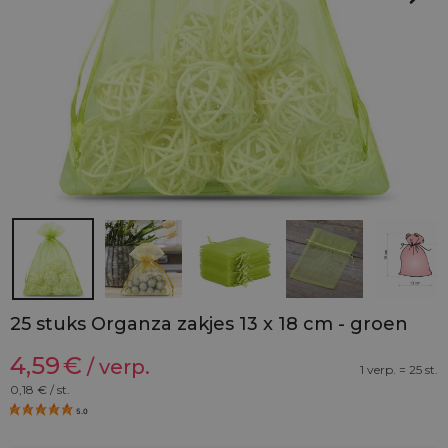
25 stuks Organza zakjes 13 x 18 cm - groen
4,59
€
/ verp.
1 verp. = 25 st.
0,18
€ / st.
5.0