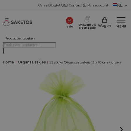
Onze Blog
FAQ
Contact
Mijn account
NL
Ontwerp uw
Wagen
MENU
Sale
eigen zakje
Producten zoeken
Home
|
Organza zakjes
|
25 stuks Organza zakjes 13 x 18 cm - groen