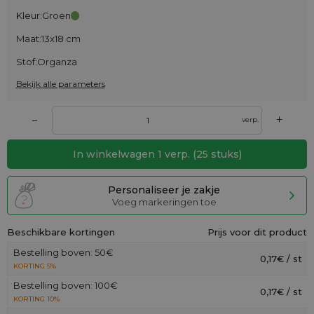
Kleur:
Groen
Maat:
13x18 cm
Stof:
Organza
Bekijk alle parameters
+
–
verp.
In winkelwagen
1
verp.
(
25
stuks)
Personaliseer je zakje
Voeg markeringen toe
Beschikbare kortingen
Prijs voor dit product
Bestelling boven: 50€
0,17€ / st
KORTING 5%
Bestelling boven: 100€
0,17€ / st
KORTING 10%