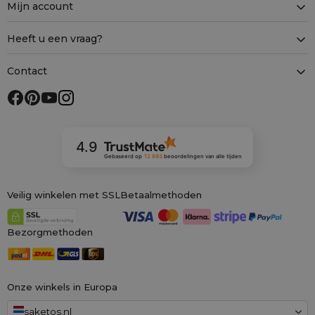
Mijn account
Heeft u een vraag?
Contact
4.9
Gebaseerd op
12 893
beoordelingen
van alle tijden
Veilig winkelen met SSL
Betaalmethoden
Bezorgmethoden
Onze winkels in Europa
saketos.nl