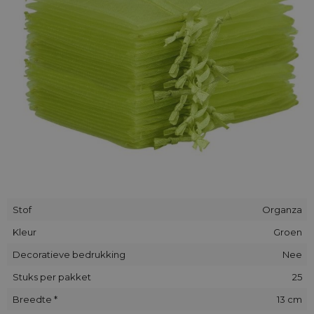
sluier opgelicht omdat de stof licht doorzichtig is.
Stof
Organza
Kleur
Groen
Decoratieve bedrukking
Nee
Stuks per pakket
25
Breedte *
13 cm