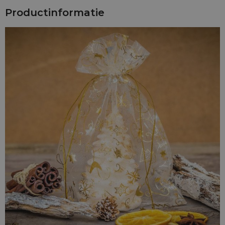
ze kunnen op honderd verschillende manieren worden
Productinformatie
gebruikt. We kunnen ook zakjes met opdruk maken door
jouw logo direct op de stof te drukken - neem gewoon
contact met ons op.
Stoffen zakjes met trekkoord 10 x 13 cm (25 st.) zijn een
uitstekende oplossing voor de feestdagen. Dankzij hen
zullen jouw geschenken er elegant en speciaal uitzien.
Ontdek alle voordelen en mogelijkheden die onze zakjes
bieden.
Waarom kiezen voor organza zakjes van Saketos?
Herbruikbaar:
Organza zakjes kunnen meerdere keren
worden gebruikt, wat ze een milieuvriendelijk alternatief
maakt voor eenmalige verpakkingen.
Esthetiek:
De elegante uitstraling en delicate stof maken
ze ideaal voor speciale gelegenheden, zoals feestdagen.
Verscheidenheid:
We bieden zakjes in verschillende
kleuren en patronen om perfect aan jouw behoeften te
voldoen.
Toepassing van organza zakjes