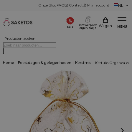
Onze Blog
FAQ
Contact
Mijn account
NL
Ontwerp uw
Wagen
MENU
Sale
eigen zakje
Producten zoeken
Home
|
Feestdagen & gelegenheden
|
Kerstmis
|
10 stuks Organza zakje