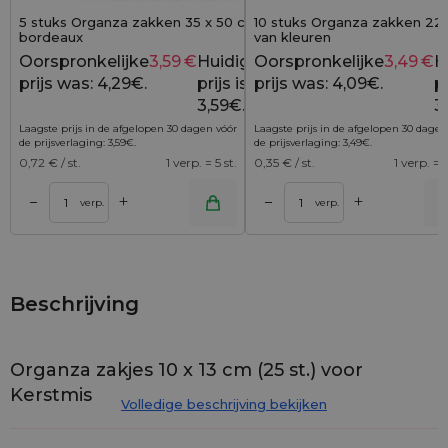
5 stuks Organza zakken 35 x 50 cm -
10 stuks Organza zakken 22 
bordeaux
van kleuren
Oorspronkelijke
3,59
€
Huidige
Oorspronkelijke
3,49
€
H
4,29
€
prijs was: 4,29€.
prijs is:
prijs was: 4,09€.
pr
3,59€.
3
Laagste prijs in de afgelopen 30 dagen vóór
Laagste prijs in de afgelopen 30 dagen
de prijsverlaging:
3,59
€
.
de prijsverlaging:
3,49
€
.
0,72
€ / st.
1 verp. = 5 st.
0,35
€ / st.
1 verp. = 1
+
+
–
–
lwagen
Toevoegen aan winkelwagen
Toevoegen aan wi
verp.
verp.
Beschrijving
Organza zakjes 10 x 13 cm (25 st.) voor
Kerstmis
Volledige beschrijving bekijken
We presenteren een collectie van kleine (
10 cm x 13 cm
)
organza zakjes in
Kerst
kleur. De set bestaat uit
10 stuks
, en