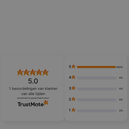
5
100%
4
0%
5.0
3
1
beoordelingen van klanten
0%
van alle tijden
verzameld en geverifieerd door
2
0%
1
0%