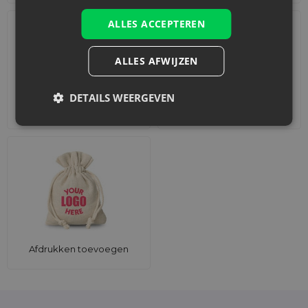
uitstekende oplossing voor zowel particuliere als zakelijke
klanten. Kies voor Saketos zakjes en geniet van de unieke
ALLES ACCEPTEREN
verpakking van jouw cadeaus.
ALLES AFWIJZEN
DETAILS WEERGEVEN
Accessoires en decoraties
Sets
Afdrukken toevoegen