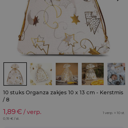
10 stuks Organza zakjes 10 x 13 cm - Kerstmis
/ 8
1,89
€
/ verp.
1 verp. = 10 st.
0,19
€ / st.