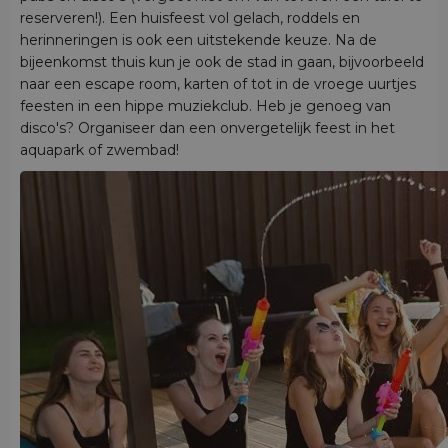
reserveren!). Een huisfeest vol gelach, roddels en
herinneringen is ook een uitstekende keuze. Na de
bijeenkomst thuis kun je ook de stad in gaan, bijvoorbeeld
naar een escape room, karten of tot in de vroege uurtjes
feesten in een hippe muziekclub. Heb je genoeg van
disco's? Organiseer dan een onvergetelijk feest in het
aquapark of zwembad!