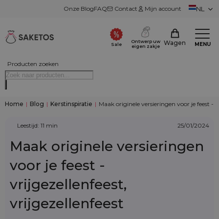
Onze Blog
FAQ
Contact
Mijn account
NL
Ontwerp uw
Wagen
MENU
Sale
eigen zakje
Producten zoeken
Home
|
Blog
|
Kerstinspiratie
|
Maak originele versieringen voor je feest - vr
Leestijd: 11 min
25/01/2024
Maak originele versieringen
voor je feest -
vrijgezellenfeest,
vrijgezellenfeest