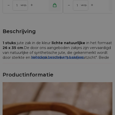
+
+
–
–
lwagen
Toevoegen aan winkelwagen
Toevoegen aan wi
verp.
verp.
Beschrijving
1 stuks
jute zak in de kleur
lichte natuurlijke
in het formaat
26 x 35 cm
.De door ons aangeboden zakjes zijn vervaardigd
van natuurlijke of synthetische jute, die gekenmerkt wordt
Volledige beschrijving bekijken
door sterkte en het karakteristieke "touwtjesuitzicht". Beide
stofzakjes absorberen vocht en geven vocht af, daarom
verdragen ze goed variërende omgevingsomstandigheden.
Productinformatie
Jutezakjes gaan uitstekend samen met natuurlijke
decoraties, biovoeding, natuurlijke geuren (bijv. als zakje voor
lavendel) en andere ecologische producten, waardoor ze
perfect bijeenkomsten van het type vintage en
evenementen gestileerd op een dorpsklimaat en een Oud-
Pools traditioneel feest benadrukken.
Ons aanbod jute zak bevat eveneens modellen die speciaal
in veel verschillende kleuren zijn geverfd, daardoor zal