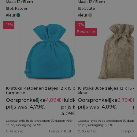
Maat: 12x15 cm
Maat: 12x15 cm
Stof: Katoen
Stof: Jute
Kleur:
Kleur:
-15%
-7%
Bestseller
10 stuks Katoenen zakjes 12 x 15 cm -
10 stuks Jute zakjes 12 x 15 c
turquoise
kleur
Oorspronkelijke
4,09
€
Huidige
Oorspronkelijke
3,79
€
H
4,79
€
prijs was: 4,79€.
prijs is:
prijs was: 4,09€.
pr
4,09€.
3
Laagste prijs in de afgelopen 30 dagen vóór
Laagste prijs in de afgelopen 30 dagen
de prijsverlaging:
4,09
€
.
de prijsverlaging:
3,79
€
.
0,41
€ / st.
1 verp. = 10 st.
0,38
€ / st.
1 verp. = 1