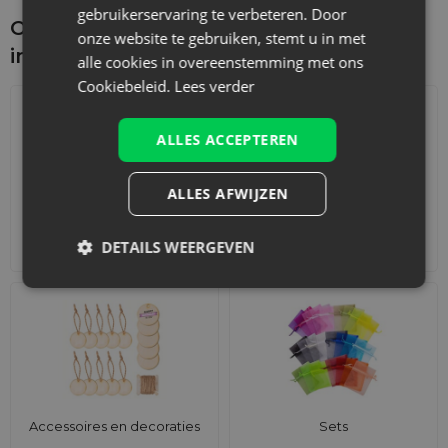
gebruikerservaring te verbeteren. Door
Ontdek wat je nog meer zou kunnen
onze website te gebruiken, stemt u in met
interesseren
alle cookies in overeenstemming met ons
Cookiebeleid.
Lees verder
ALLES ACCEPTEREN
ALLES AFWIJZEN
Adventskalenders
Katoenen zakjes
DETAILS WEERGEVEN
Accessoires en decoraties
Sets