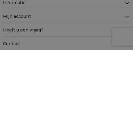
Informatie
Mijn account
Heeft u een vraag?
Contact
Veilig winkelen met SSL
Betaalmethoden
Bezorgmethoden
Onze winkels in Europa
saketos.nl