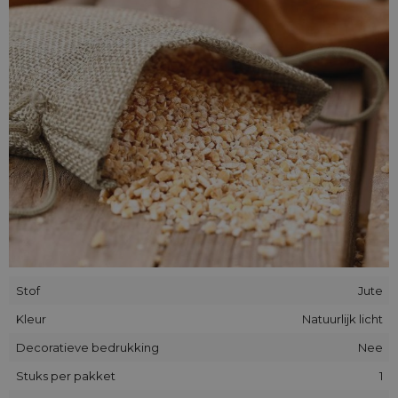
iedereen een jutezakje kunnen vinden dat ideaal voor hem is.
Stof
Jute
Kleur
Natuurlijk licht
Decoratieve bedrukking
Nee
Stuks per pakket
1