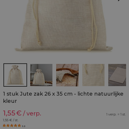
1 stuk Jute zak 26 x 35 cm - lichte natuurlijke
kleur
1,55
€
/ verp.
1 verp. = 1 st.
1,55
€ / st.
5.0