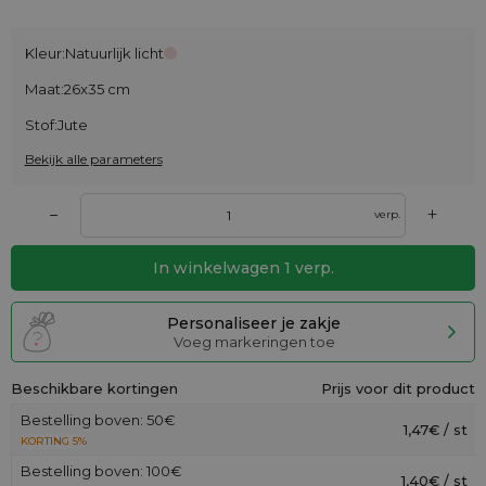
Kleur:
Natuurlijk licht
Maat:
26x35 cm
Stof:
Jute
Bekijk alle parameters
+
–
verp.
In winkelwagen
1
verp.
Personaliseer je zakje
Voeg markeringen toe
Beschikbare kortingen
Prijs voor dit product
Bestelling boven: 50€
1,47€ / st
KORTING 5%
Bestelling boven: 100€
1,40€ / st