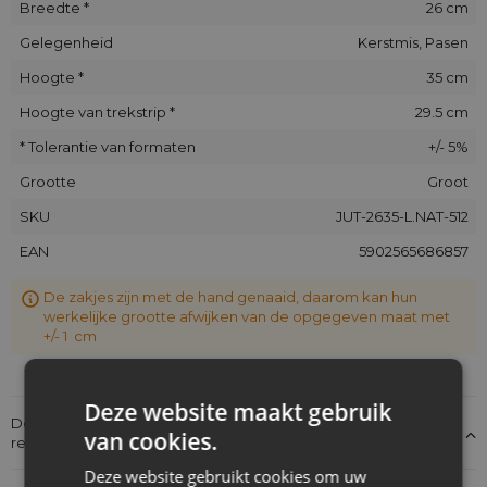
Breedte *
26 cm
Gelegenheid
Kerstmis, Pasen
Hoogte *
35 cm
Hoogte van trekstrip *
29.5 cm
* Tolerantie van formaten
+/- 5%
Grootte
Groot
SKU
JUT-2635-L.NAT-512
EAN
5902565686857
De zakjes zijn met de hand genaaid, daarom kan hun
werkelijke grootte afwijken van de opgegeven maat met
+/- 1 cm
Deze website maakt gebruik
Details over de conformiteit van het product met de
van cookies.
regelgeving: Productverantwoordelijkheid
Deze website gebruikt cookies om uw