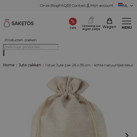
Onze Blog
FAQ
Contact
Mijn account
NL
Ontwerp uw
Wagen
MENU
Sale
eigen zakje
Producten zoeken
Home
|
Jute zakken
|
1 stuk Jute zak 26 x 35 cm - lichte natuurlijke kleur