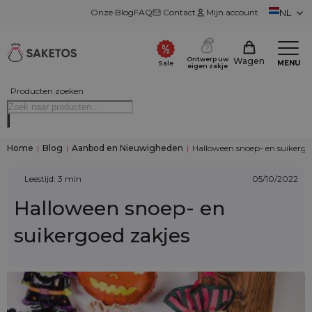
Onze Blog
FAQ
Contact
Mijn account
NL
Ontwerp uw
Wagen
MENU
Sale
eigen zakje
Producten zoeken
Home
|
Blog
|
Aanbod en Nieuwigheden
|
Halloween snoep- en suikergo
Leestijd: 3 min
05/10/2022
Halloween snoep- en
suikergoed zakjes