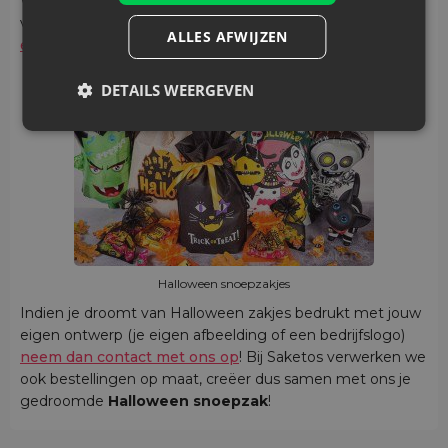
Welkom in onze
winkel
! Een verscheidenheid aan
verpakkingen met aantrekkelijke prints en
effen zakjes
ALLES AFWIJZEN
en tasjes in de Halloweenkleuren
wachten hier op jou.
DETAILS WEERGEVEN
Halloween snoepzakjes
Indien je droomt van Halloween zakjes bedrukt met jouw
eigen ontwerp (je eigen afbeelding of een bedrijfslogo)
neem dan contact met ons op
! Bij Saketos verwerken we
ook bestellingen op maat, creëer dus samen met ons je
gedroomde
Halloween snoepzak
!