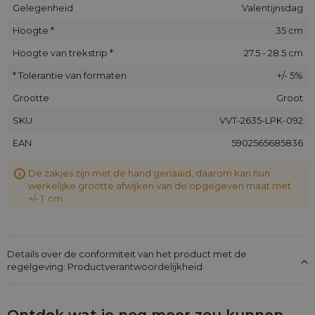
Gelegenheid
Valentijnsdag
Hoogte *
35 cm
Hoogte van trekstrip *
27.5 - 28.5 cm
* Tolerantie van formaten
+/- 5%
Grootte
Groot
SKU
VVT-2635-LPK-092
EAN
5902565685836
De zakjes zijn met de hand genaaid, daarom kan hun
werkelijke grootte afwijken van de opgegeven maat met
+/- 1 cm
Details over de conformiteit van het product met de
regelgeving: Productverantwoordelijkheid
Ontdek wat je nog meer zou kunnen