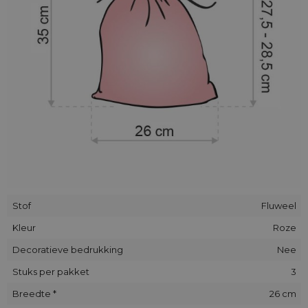
Velours wordt al vele jaren lang beschouwd als een exclusief
materiaal en wordt gebruikt bij de productie van schoenen,
kleding en stoffering. We bevelen onze zakjes van velours
aan voor elke gelegenheid en elk evenement!
Stof
Fluweel
Kleur
Roze
Decoratieve bedrukking
Nee
Stuks per pakket
3
Breedte *
26 cm