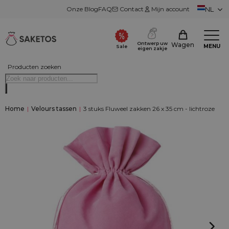
Onze Blog
FAQ
Contact
Mijn account
NL
Ontwerp uw
Wagen
MENU
Sale
eigen zakje
Producten zoeken
Home
|
Velours tassen
|
3 stuks Fluweel zakken 26 x 35 cm - lichtroze