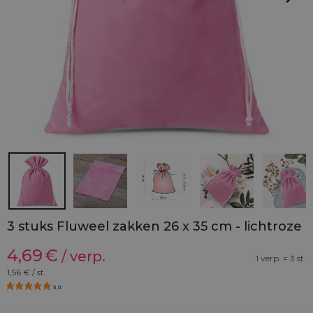
3 stuks Fluweel zakken 26 x 35 cm - lichtroze
4,69
€
/ verp.
1 verp. = 3 st.
1,56
€ / st.
5.0