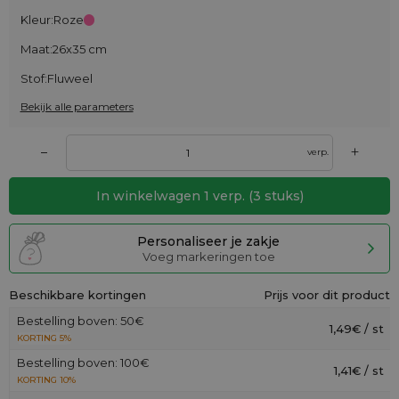
Kleur:
Roze
Maat:
26x35 cm
Stof:
Fluweel
Bekijk alle parameters
+
–
verp.
In winkelwagen
1
verp.
(
3
stuks)
Personaliseer je zakje
Voeg markeringen toe
Beschikbare kortingen
Prijs voor dit product
Bestelling boven: 50€
1,49€ / st
KORTING 5%
Bestelling boven: 100€
1,41€ / st
KORTING 10%