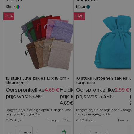
Stof: Jute
Stof: Katoen
Kleur:
Kleur:
-15%
-14%
10 stuks Jute zakjes 13 x 18 cm -
10 stuks Katoenen zakjes 10 
kleurenmix
turquoise
Oorspronkelijke
4,69
€
Huidige
Oorspronkelijke
2,99
€
H
5,49
€
prijs was: 5,49€.
prijs is:
prijs was: 3,49€.
pr
4,69€.
2
Laagste prijs in de afgelopen 30 dagen vóór
Laagste prijs in de afgelopen 30 dagen
de prijsverlaging:
4,69
€
.
de prijsverlaging:
2,99
€
.
0,47
€ / st.
1 verp. = 10 st.
0,30
€ / st.
1 verp. = 1
+
+
–
–
lwagen
Toevoegen aan winkelwagen
Toevoegen aan wi
verp.
verp.