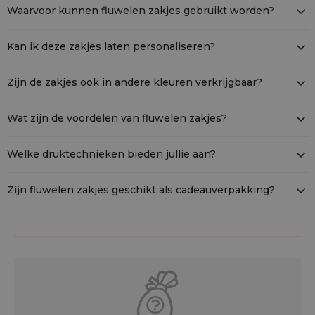
stuks.
Waarvoor kunnen fluwelen zakjes gebruikt worden?
sleutels, oordopjes en andere waardevolle spullen. Daarnaast zijn
ze ideaal als luxe cadeauverpakking.
Kan ik deze zakjes laten personaliseren?
Zeker! Wij bieden personalisatie aan, bijvoorbeeld met jouw logo,
slogan of een op maat gemaakt ontwerp – ideaal voor bedrijven
Zijn de zakjes ook in andere kleuren verkrijgbaar?
en promotionele doeleinden.
Ja, onze fluwelen zakjes zijn beschikbaar in verschillende kleuren
en maten. Bekijk onze volledige collectie om jouw ideale zakje te
Wat zijn de voordelen van fluwelen zakjes?
vinden.
Fluweel ziet er elegant uit, is zacht, duurzaam en ademend –
waardoor onaangename geurtjes worden voorkomen. Ze
Welke druktechnieken bieden jullie aan?
beschermen delicate items op een stijlvolle en veilige manier.
Wij bieden druktechnieken zoals DTF en warmtetransfer, die
zorgen voor hoge kwaliteit en duurzaamheid. Neem contact met
Zijn fluwelen zakjes geschikt als cadeauverpakking?
ons op om je personalisatie te bespreken.
Absoluut. Vooral de zwarte fluwelen zakjes stralen luxe uit en
maken elk cadeau extra bijzonder – perfect voor persoonlijke
geschenken én zakelijke relaties.