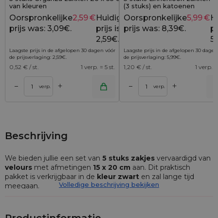
van kleuren
(3 stuks) en katoenen
boodschappentassen (2 stuk
Oorspronkelijke
2,59
€
Huidige
Oorspronkelijke
5,99
€
H
3,09
€
prijs was: 3,09€.
prijs is:
prijs was: 8,39€.
pr
2,59€.
5,
Laagste prijs in de afgelopen 30 dagen vóór
Laagste prijs in de afgelopen 30 dagen
de prijsverlaging:
2,59
€
.
de prijsverlaging:
5,99
€
.
0,52
€ / st.
1 verp. = 5 st.
1,20
€ / st.
1 verp. =
+
+
–
–
lwagen
Toevoegen aan winkelwagen
Toevoegen aan wi
verp.
verp.
Beschrijving
We bieden jullie een set van
5 stuks zakjes
vervaardigd van
velours
met afmetingen
15 x 20 cm
aan. Dit praktisch
pakket is verkrijgbaar in de
kleur zwart
en zal lange tijd
Volledige beschrijving bekijken
meegaan.
De zakjes in de gepresenteerde offerte zijn vervaardigd van
velours, ook wel pluche genoemd. Velours is een heel zacht