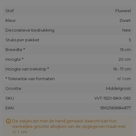
ontvanger zal blijven.
De
fluwelen zakjes
zijn geschikt voor persoonlijke en
Stof
Fluweel
professionele geschenken. U kunt er sieraden, kleine
Kleur
Zwart
elektronische apparaten, puzzels, promotionele gadgets of
exclusieve cosmetica samples in plaatsen. Als u besluit ze te
Decoratieve bedrukking
Nee
personaliseren, zullen we het logo van uw bedrijf, de
marketing slogan of een inspirerende citaat op de tassen
Stuks per pakket
5
afdrukken. De zwarte
fluwelen zakje
is ook een praktische
Breedte *
15 cm
accessoire om sleutels, oordopjes, pennen en zelfs kleine
hoeveelheden geld in op te bergen. Het gebruik ervan is
Hoogte *
20 cm
praktisch onbeperkt! Bovendien voegen onze
stoffen
zakjes
een vleugje elegantie en praktisch toe aan uw
Hoogte van trekstrip *
16 - 17 cm
dagelijks leven.
* Tolerantie van formaten
+/- 1 cm
De set bevat
5 stuks
zwarte fluwelen tassen van
15 x 20
cm
. Bent u op zoek naar een andere kleur of maat? Ontdek
Grootte
Middelgroot
de hele collectie
fluwelen tasjes
die beschikbaar zijn in onze
SKU
VVT-1520-BKX-082
winkel!
EAN
5902565684877
De zakjes zijn met de hand genaaid, daarom kan hun
werkelijke grootte afwijken van de opgegeven maat met
+/- 1 cm