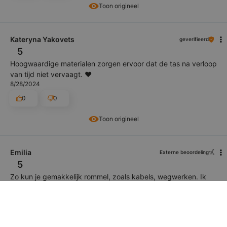
Toon origineel
Kateryna Yakovets
geverifieerd
5
Hoogwaardige materialen zorgen ervoor dat de tas na verloop
van tijd niet vervaagt. ❤️
8/28/2024
0
0
Toon origineel
Emilia
Externe beoordeling
5
Zo kun je gemakkelijk rommel, zoals kabels, wegwerken. Ik
moedigde mijn man aan om dit probleem aan te pakken;)
3/20/2020
0
0