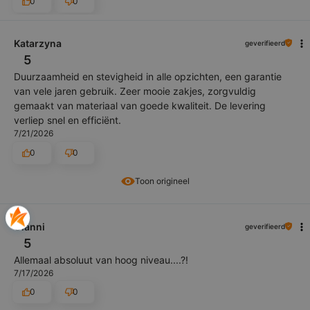
0
0
Katarzyna
geverifieerd
5
Duurzaamheid en stevigheid in alle opzichten, een garantie
van vele jaren gebruik. Zeer mooie zakjes, zorgvuldig
gemaakt van materiaal van goede kwaliteit. De levering
verliep snel en efficiënt.
7/21/2026
0
0
Toon origineel
Gianni
geverifieerd
5
Allemaal absoluut van hoog niveau....?!
7/17/2026
0
0