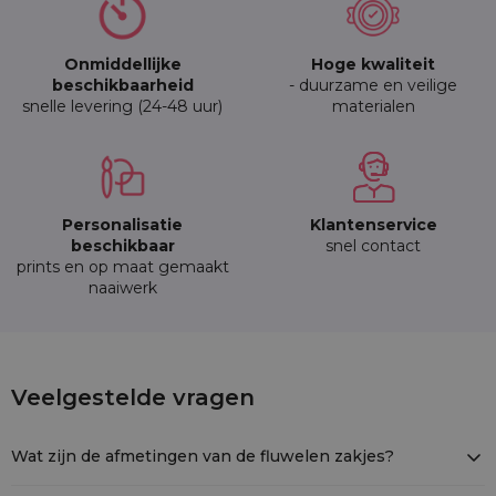
Onmiddellijke
Hoge kwaliteit
beschikbaarheid
- duurzame en veilige
snelle levering (24-48 uur)
materialen
Personalisatie
Klantenservice
beschikbaar
snel contact
prints en op maat gemaakt
naaiwerk
5 stuks Fluwelen zakjes 15 x 20 cm - zwar
Veelgestelde vragen
VVT-1520-BKX-082
Wat zijn de afmetingen van de fluwelen zakjes?
Elk zakje is 15 × 20 cm groot en wordt geleverd in een set van 5