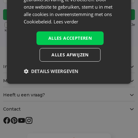
onze website te gebruiken, stemt u in met
alle cookies in overeenstemming met ons
Cookiebeleid.
Lees verder
Voor details over gegevensverwerking, zie onze Privacyverklaring. Je
kunt je op elk moment zonder kosten
uitschrijven
. (verplicht)
ALLES ACCEPTEREN
ALLES AFWIJZEN
Informatie
DETAILS WEERGEVEN
Mijn account
Heeft u een vraag?
Contact