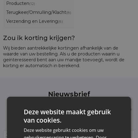
Producten
(12)
Terugkeer/OmruIling/Klacht
(8)
Verzending en Levering
(8)
Zou ik korting krijgen?
Wij bieden aantrekkelijke kortingen afhankelijk van de
waarde van uw bestelling. Als u de producten waarin u
geïnteresseerd bent aan uw mandje toevoegt, wordt de
korting er automatisch in berekend.
Nieuwsbrief
Schrijf je in voor de nieuwsbrief en blijf op de
hoogte van het laatste nieuws en aanbiedingen
Deze website maakt gebruik
Wij informeren en tonen nieuws - zonder
van cookies.
onnodige spam. Blijf regelmatig bij ons!
Deze website gebruikt cookies om uw
gebruikerservaring te verbeteren. Door