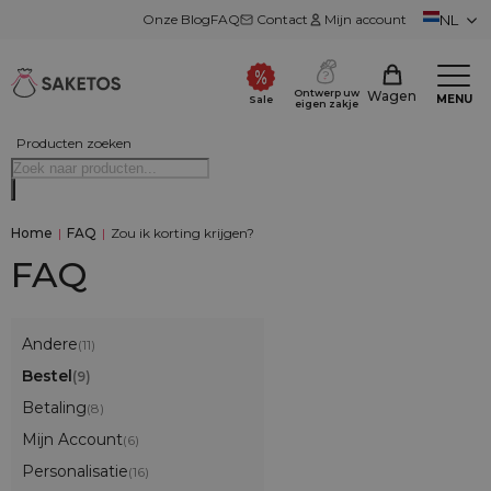
Onze Blog
FAQ
Contact
Mijn account
NL
Ontwerp uw
Wagen
MENU
Sale
eigen zakje
Producten zoeken
Home
|
FAQ
|
Zou ik korting krijgen?
FAQ
Andere
(11)
Bestel
(9)
Betaling
(8)
Mijn Account
(6)
Personalisatie
(16)