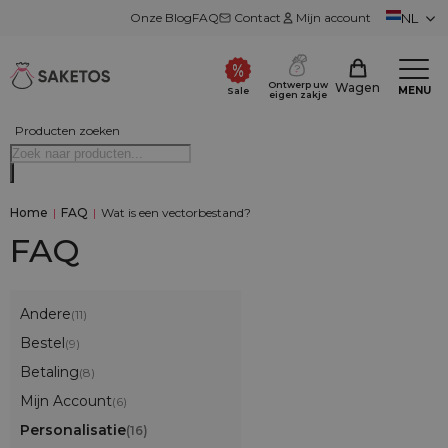
Onze Blog
FAQ
Contact
Mijn account
NL
Ontwerp uw
Wagen
MENU
Sale
eigen zakje
Producten zoeken
Home
|
FAQ
|
Wat is een vectorbestand?
FAQ
Andere
(11)
Bestel
(9)
Betaling
(8)
Mijn Account
(6)
Personalisatie
(16)