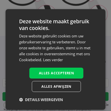
Deze website maakt gebruik
van cookies.
Deze website gebruikt cookies om uw
gebruikerservaring te verbeteren. Door
onze website te gebruiken, stemt u in met
Nieuwsbrief
alle cookies in overeenstemming met ons
Schrijf je in voor de nieuwsbrief en blijf op de
Cookiebeleid.
Lees verder
hoogte van het laatste nieuws en aanbiedingen
Wij informeren en tonen nieuws - zonder
onnodige spam. Blijf regelmatig bij ons!
ALLES ACCEPTEREN
ALLES AFWIJZEN
DETAILS WEERGEVEN
Voor details over gegevensverwerking, zie onze Privacyverklaring. Je
kunt je op elk moment zonder kosten
uitschrijven
. (verplicht)