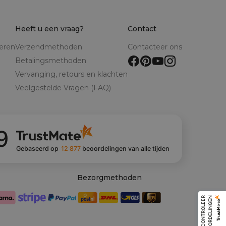
Heeft u een vraag?
Contact
reren
Verzendmethoden
Contacteer ons
Betalingsmethoden
Vervanging, retours en klachten
Veelgestelde Vragen (FAQ)
9
Gebaseerd op
12 877
beoordelingen
van alle tijden
Bezorgmethoden
C
O
N
T
R
O
L
E
E
R
B
E
O
O
R
D
E
L
I
N
G
E
N