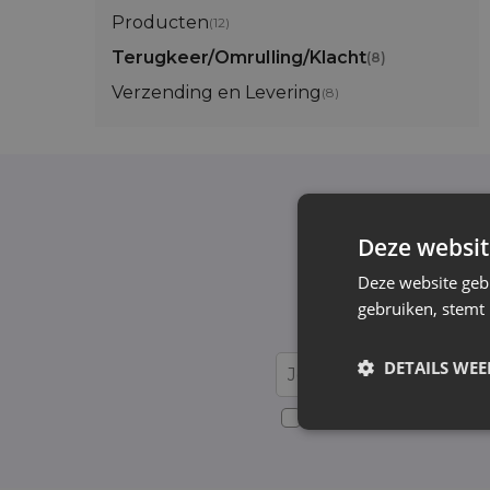
Producten
(12)
Terugkeer/OmruIling/Klacht
(8)
Verzending en Levering
(8)
Deze websit
Schrijf je in v
Deze website geb
gebruiken, stemt
Wij informeren e
DETAILS WE
Voor details over gegevensv