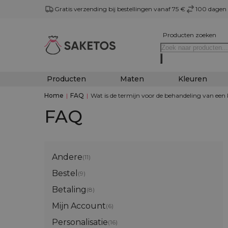
Gratis verzending bij bestellingen vanaf 75 €
100 dagen 
Producten zoeken
Producten
Maten
Kleuren
Home
|
FAQ
|
Wat is de termijn voor de behandeling van een 
FAQ
Andere
(11)
Bestel
(9)
Betaling
(8)
Mijn Account
(6)
Personalisatie
(16)