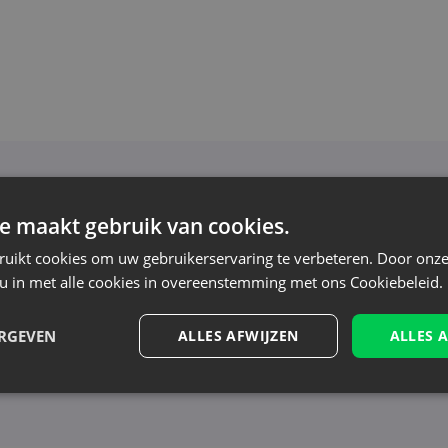
Nieuwsbrief
e maakt gebruik van cookies.
oor de nieuwsbrief en blijf op de hoogte van het l
ruikt cookies om uw gebruikerservaring te verbeteren. Door onze
aanbiedingen
 u in met alle cookies in overeenstemming met ons Cookiebeleid.
n tonen nieuws - zonder onnodige spam. Blijf re
ERGEVEN
ALLES AFWIJZEN
ALLES 
erwerking, zie onze Privacyverklaring. Je kunt je op elk moment zonder kost