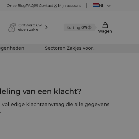
Onze Blog
FAQ
Contact
Mijn account
NL
Ontwerp uw
Korting:
0%
eigen zakje
Wagen
legenheden
Sectoren Zakjes voor...
deling van een klacht?
 volledige klachtaanvraag die alle gegevens
.