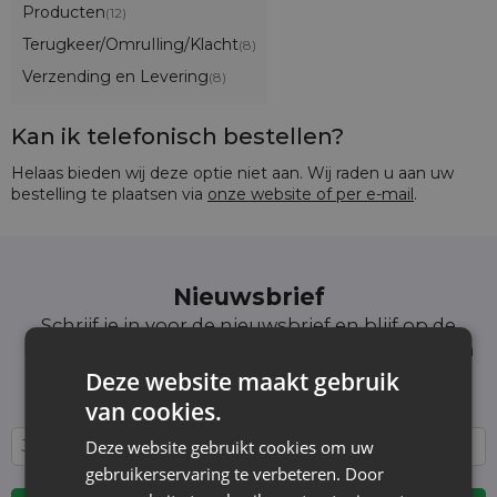
Producten
(12)
Terugkeer/OmruIling/Klacht
(8)
Verzending en Levering
(8)
Kan ik telefonisch bestellen?
Helaas bieden wij deze optie niet aan. Wij raden u aan uw
bestelling te plaatsen via
onze website of per e-mail
.
Nieuwsbrief
Schrijf je in voor de nieuwsbrief en blijf op de
hoogte van het laatste nieuws en aanbiedingen
Wij informeren en tonen nieuws - zonder
Deze website maakt gebruik
onnodige spam. Blijf regelmatig bij ons!
van cookies.
Deze website gebruikt cookies om uw
gebruikerservaring te verbeteren. Door