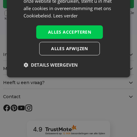
onze website te gebruiken, stemt u in met
alle cookies in overeenstemming met ons
Voor details over gegevensverwerking, zie onze Privacyverklaring. Je
Cookiebeleid.
Lees verder
kunt je op elk moment zonder kosten
uitschrijven
. (verplicht)
ALLES ACCEPTEREN
ALLES AFWIJZEN
Informatie
DETAILS WEERGEVEN
Mijn account
Heeft u een vraag?
Contact
4.9
Gebaseerd op
12 906
beoordelingen
van alle tijden