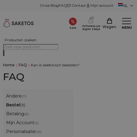
Onze Blog
FAQ
Contact
Mijn account
NL
Ontwerp uw
Wagen
MENU
Sale
eigen zakje
Producten zoeken
Home
|
FAQ
|
Kan ik telefonisch bestellen?
FAQ
Andere
(11)
Bestel
(9)
Betaling
(8)
Mijn Account
(6)
Personalisatie
(16)