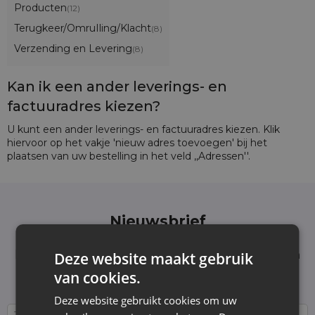
Producten
(12)
Terugkeer/OmruIling/Klacht
(8)
Verzending en Levering
(8)
Kan ik een ander leverings- en
factuuradres kiezen?
U kunt een ander leverings- en factuuradres kiezen. Klik
hiervoor op het vakje 'nieuw adres toevoegen' bij het
plaatsen van uw bestelling in het veld ,,Adressen''.
Nieuwsbrief
Schrijf je in voor de nieuwsbrief en blijf op de
hoogte van het laatste nieuws en aanbiedingen
Deze website maakt gebruik
Wij informeren en tonen nieuws - zonder
van cookies.
onnodige spam. Blijf regelmatig bij ons!
Deze website gebruikt cookies om uw