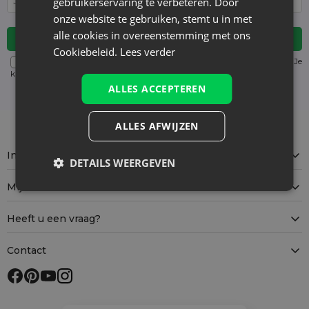
gebruikerservaring te verbeteren. Door
onze website te gebruiken, stemt u in met
alle cookies in overeenstemming met ons
Cookiebeleid.
Lees verder
Voor details over gegevensverwerking, zie onze Privacyverklaring. Je
kunt je op elk moment zonder kosten
uitschrijven
. (verplicht)
ALLES ACCEPTEREN
ALLES AFWIJZEN
Informatie
DETAILS WEERGEVEN
Mijn account
Heeft u een vraag?
Contact