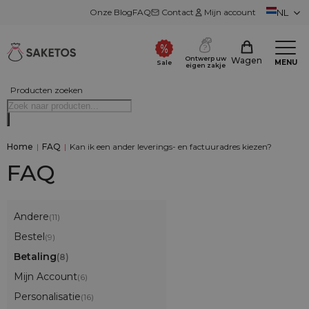
Onze Blog
FAQ
Contact
Mijn account
NL
Ontwerp uw
Wagen
MENU
Sale
eigen zakje
Producten zoeken
Home
|
FAQ
|
Kan ik een ander leverings- en factuuradres kiezen?
FAQ
Andere
(11)
Bestel
(9)
Betaling
(8)
Mijn Account
(6)
Personalisatie
(16)