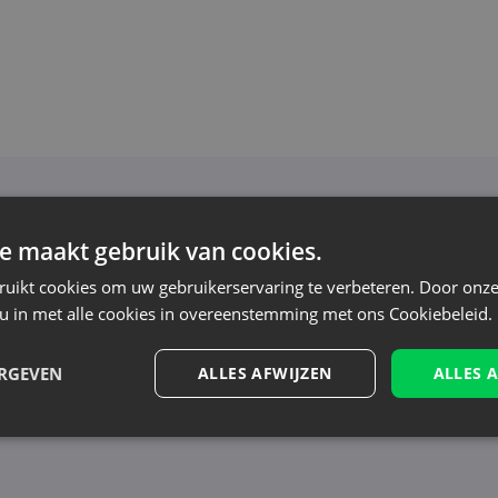
Nieuwsbrief
e maakt gebruik van cookies.
oor de nieuwsbrief en blijf op de hoogte van het l
ruikt cookies om uw gebruikerservaring te verbeteren. Door onze
aanbiedingen
 u in met alle cookies in overeenstemming met ons Cookiebeleid.
n tonen nieuws - zonder onnodige spam. Blijf re
ERGEVEN
ALLES AFWIJZEN
ALLES 
erwerking, zie onze Privacyverklaring. Je kunt je op elk moment zonder kost