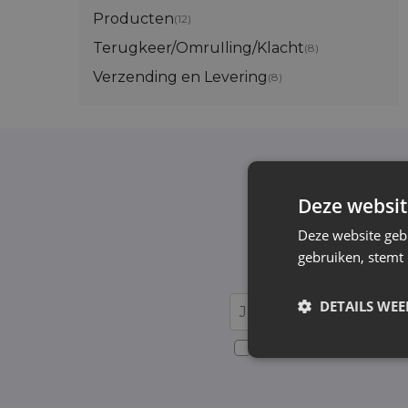
Producten
(12)
Terugkeer/OmruIling/Klacht
(8)
Verzending en Levering
(8)
Deze websit
Schrijf je in v
Deze website geb
gebruiken, stemt
Wij informeren e
DETAILS WE
Voor details over gegevensv