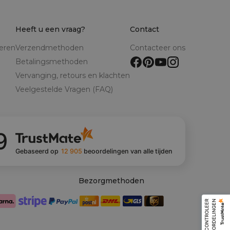
Heeft u een vraag?
Contact
reren
Verzendmethoden
Contacteer ons
Betalingsmethoden
Vervanging, retours en klachten
Veelgestelde Vragen (FAQ)
9
Gebaseerd op
12 905
beoordelingen
van alle tijden
Bezorgmethoden
C
O
N
T
R
O
L
E
E
R
B
E
O
O
R
D
E
L
I
N
G
E
N