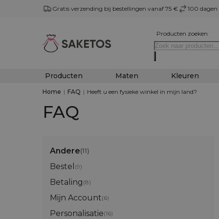
Gratis verzending bij bestellingen vanaf 75 €
100 dagen 
Producten zoeken
Producten
Maten
Kleuren
Home
|
FAQ
|
Heeft u een fysieke winkel in mijn land?
FAQ
Andere
(11)
Bestel
(9)
Betaling
(8)
Mijn Account
(6)
Personalisatie
(16)