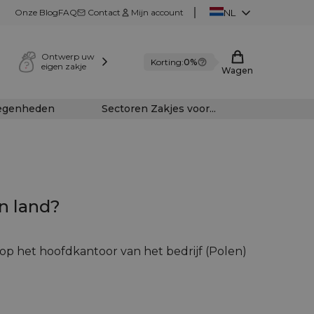
Onze Blog
FAQ
Contact
Mijn account
NL
Ontwerp uw
Korting:
0%
eigen zakje
Wagen
legenheden
Sectoren Zakjes voor...
jn land?
op het hoofdkantoor van het bedrijf (Polen)