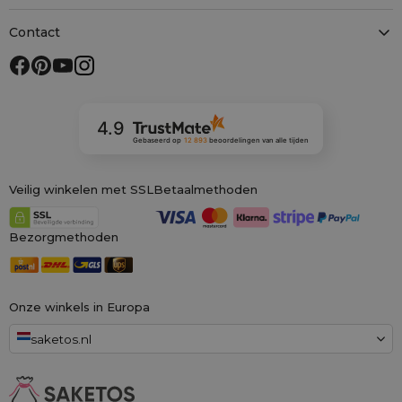
Contact
4.9
Gebaseerd op
12 893
beoordelingen
van alle tijden
Veilig winkelen met SSL
Betaalmethoden
Bezorgmethoden
Onze winkels in Europa
saketos.nl