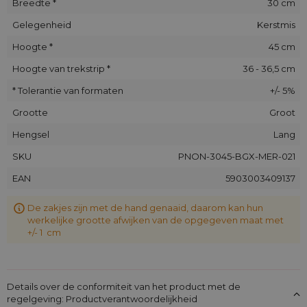
Breedte *
30 cm
Nonwoven kerstzakjes met opdruk zijn breed inzetbaar
binnen het B2B-kanaal. Ze passen perfect bij merken,
Gelegenheid
Kerstmis
retailers en producenten die visuele communicatie belangrijk
vinden:
Hoogte *
45 cm
Retail & concept stores - als ready-to-sell
Hoogte van trekstrip *
36 - 36,5 cm
cadeauverpakking zonder extra omhulsel
* Tolerantie van formaten
+/- 5%
Cosmetica & lifestyle-merken - stijlvol presenteren van
giftsets of seizoensproducten
Grootte
Groot
Agencies & marketingteams - voor loyalty-campagnes,
Hengsel
Lang
promotionele acties en kerstmailings
SKU
PNON-3045-BGX-MER-021
Inspirerende toepassingen in de praktijk
EAN
5903003409137
Dankzij hun royale formaat zijn deze nonwoven zakjes met
kerstprint bijzonder geschikt voor:
De zakjes zijn met de hand genaaid, daarom kan hun
werkelijke grootte afwijken van de opgegeven maat met
Kerstcadeaus in de winkel of bij evenementen
+/- 1 cm
Verpakking van promotiesets, gadgets en merkartikelen
Welkomstpakketten, PR-boxen en limited editions
Luxe kerstpresentjes voor klanten of personeel
Details over de conformiteit van het product met de
De zakjes bieden niet alleen bescherming en structuur, maar
regelgeving: Productverantwoordelijkheid