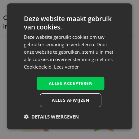
tillen ook uw merkbeleving naar een hoger niveau - zonder
extra verpakkingskosten.
Ontdek wat je nog meer zou kunnen
Deze website maakt gebruik
Zijn deze nonwoven kerstzakjes geschikt
interesseren
van cookies.
voor verkoop met product erin?
Deze website gebruikt cookies om uw
Ja - deze zakjes zijn perfect voor retailverkoop. Ze zijn klaar
gebruikerservaring te verbeteren. Door
voor presentatie, dus u kunt uw product er direct in
onze website te gebruiken, stemt u in met
verpakken en in de winkel of webshop aanbieden.
alle cookies in overeenstemming met ons
Is dit formaat geschikt voor cosmeticasets of
Cookiebeleid.
Lees verder
boeken?
ALLES ACCEPTEREN
Ja, 30 x 45 cm is een ideaal formaat voor middelgrote
Adventskalenders
Katoenen zakjes
producten zoals cosmeticasets, kleding, mokken, boeken,
flessen of geschenkdozen met delicatessen.
ALLES AFWIJZEN
Kan ik mijn logo op deze zakjes laten
DETAILS WEERGEVEN
drukken?
Zeker! Bij grotere bestellingen kunt u uw logo, kerstwens of
een aangepast ontwerp laten bedrukken - ideaal voor