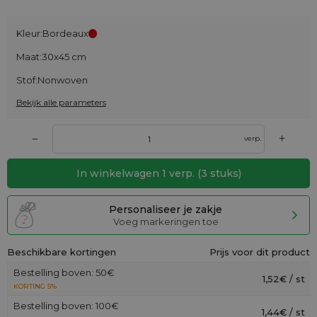
Kleur:
Bordeaux
Maat:
30x45 cm
Stof:
Nonwoven
Bekijk alle parameters
+
–
verp.
In winkelwagen
1
verp.
(
3
stuks)
Personaliseer je zakje
Voeg markeringen toe
Beschikbare kortingen
Prijs voor dit product
Bestelling boven: 50€
1,52€ / st
KORTING 5%
Bestelling boven: 100€
1,44€ / st