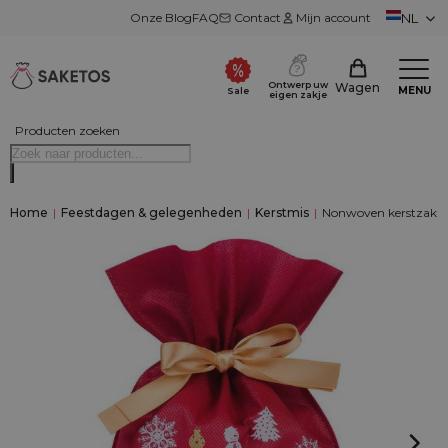
Onze Blog
FAQ
Contact
Mijn account
NL
Ontwerp uw
Wagen
MENU
Sale
eigen zakje
Producten zoeken
Home
|
Feestdagen & gelegenheden
|
Kerstmis
|
Nonwoven kerstzakken