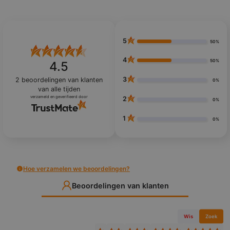
5
50%
4
50%
4.5
3
2
beoordelingen van klanten
0%
van alle tijden
verzameld en geverifieerd door
2
0%
1
0%
Hoe verzamelen we beoordelingen?
Beoordelingen van klanten
Wis
Zoek