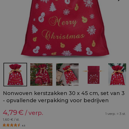
Nonwoven kerstzakken 30 x 45 cm, set van 3
- opvallende verpakking voor bedrijven
4,79
€
/ verp.
1 verp. = 3 st.
1,60
€ / st.
4.5