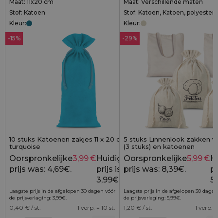
Maat: 11x20 cm
Maat: Verschillende maten
Stof: Katoen
Stof: Katoen, Katoen, polyester
Kleur:
Kleur:
-15%
-29%
10 stuks Katoenen zakjes 11 x 20 cm -
5 stuks Linnenlook zakken v
turquoise
(3 stuks) en katoenen
boodschappentassen (2 stuk
Oorspronkelijke
3,99
€
Huidige
Oorspronkelijke
5,99
€
H
4,69
€
prijs was: 4,69€.
prijs is:
prijs was: 8,39€.
pr
3,99€.
5,
Laagste prijs in de afgelopen 30 dagen vóór
Laagste prijs in de afgelopen 30 dagen
de prijsverlaging:
3,99
€
.
de prijsverlaging:
5,99
€
.
0,40
€ / st.
1 verp. = 10 st.
1,20
€ / st.
1 verp. =