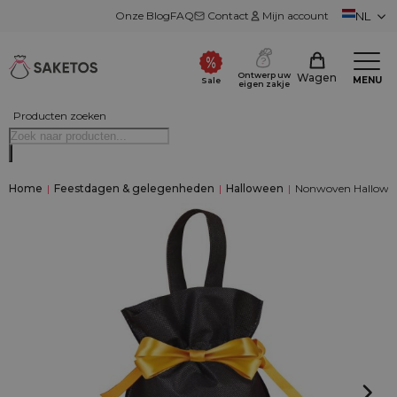
Onze Blog
FAQ
Contact
Mijn account
NL
Ontwerp uw
Wagen
MENU
Sale
eigen zakje
Producten zoeken
Home
|
Feestdagen & gelegenheden
|
Halloween
|
Nonwoven Halloween 