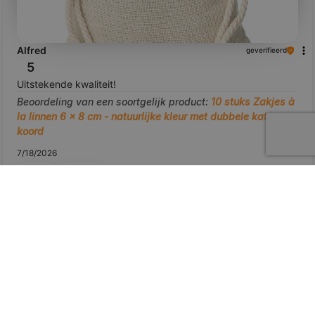
Alfred
geverifieerd
5
Uitstekende kwaliteit!
Beoordeling van een soortgelijk product:
10 stuks Zakjes à
la linnen 6 x 8 cm - natuurlijke kleur met dubbele katoenen
koord
7/18/2026
0
0
bekijk het product
Toon origineel
voorbeeld