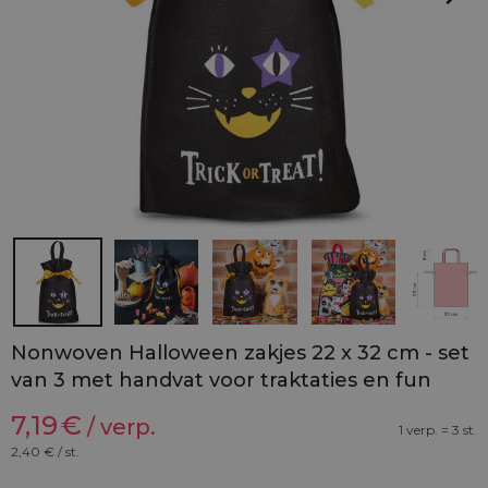
Nonwoven Halloween zakjes 22 x 32 cm - set
van 3 met handvat voor traktaties en fun
7,19
€
/ verp.
1 verp. = 3 st.
2,40
€ / st.