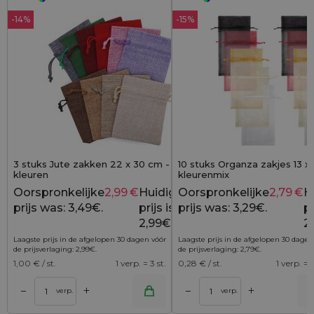
-14%
-15%
3 stuks Jute zakken 22 x 30 cm - mix van
10 stuks Organza zakjes 13 x
kleuren
kleurenmix
Oorspronkelijke
2,99
€
Huidige
Oorspronkelijke
2,79
€
H
3,49
€
prijs was: 3,49€.
prijs is:
prijs was: 3,29€.
pr
2,99€.
2
Laagste prijs in de afgelopen 30 dagen vóór
Laagste prijs in de afgelopen 30 dagen
de prijsverlaging:
2,99
€
.
de prijsverlaging:
2,79
€
.
1,00
€ / st.
1 verp. = 3 st.
0,28
€ / st.
1 verp. = 1
+
+
–
–
lwagen
Toevoegen aan winkelwagen
Toevoegen aan wi
verp.
verp.