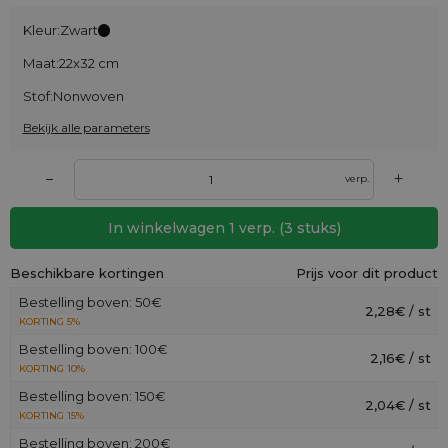
Kleur:
Zwart
Maat:
22x32 cm
Stof:
Nonwoven
Bekijk alle parameters
+
–
verp.
In winkelwagen
1
verp.
(
3
stuks)
Beschikbare kortingen
Prijs voor dit product
Bestelling boven: 50€
2,28€ / st
KORTING 5%
Bestelling boven: 100€
2,16€ / st
KORTING 10%
Bestelling boven: 150€
2,04€ / st
KORTING 15%
Bestelling boven: 200€