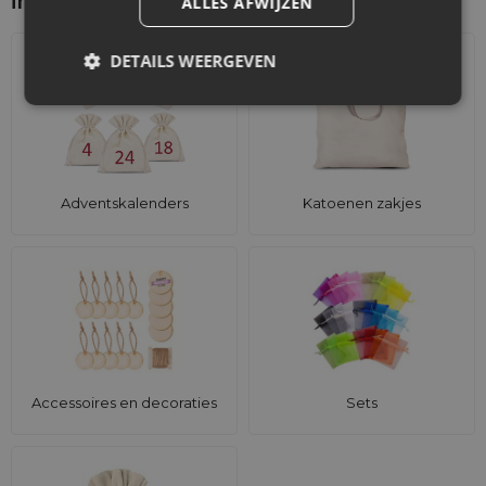
interesseren
ALLES AFWIJZEN
Kunnen deze zakjes gebruikt worden als
DETAILS WEERGEVEN
Halloween-decoratie?
Ja, dankzij de opvallende print en het stevige materiaal zijn
ze ideaal om etalages, evenementen of feestlocaties in
Halloween-stijl aan te kleden.
Adventskalenders
Katoenen zakjes
Accessoires en decoraties
Sets