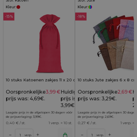
Stof: Katoen
Stof: Jute
Kleur:
Kleur:
-15%
-18%
10 stuks Katoenen zakjes 11 x 20 cm - rood
10 stuks Jute zakjes 6 x 8 c
Oorspronkelijke
3,99
€
Huidige
Oorspronkelijke
2,69
€
H
4,69
€
prijs was: 4,69€.
prijs is:
prijs was: 3,29€.
pr
3,99€.
2
Laagste prijs in de afgelopen 30 dagen vóór
Laagste prijs in de afgelopen 30 dagen
de prijsverlaging:
3,99
€
.
de prijsverlaging:
2,69
€
.
0,40
€ / st.
1 verp. = 10 st.
0,27
€ / st.
1 verp. = 1
+
+
–
–
lwagen
Toevoegen aan winkelwagen
Toevoegen aan wi
verp.
verp.