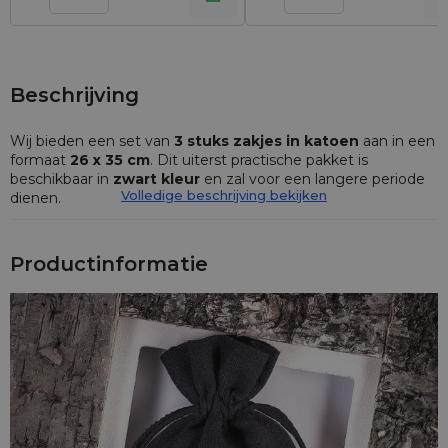
Beschrijving
Wij bieden een set van
3 stuks
zakjes in katoen
aan in een
formaat
26 x 35
cm
. Dit uiterst practische pakket is
beschikbaar in
zwart kleur
en zal voor een langere periode
Volledige beschrijving bekijken
dienen.
De geschenkzakjes in het gepresenteerde aanbod zijn
gemaakt van
duurzaam katoen
. Daardoor presenteren ze
Productinformatie
zich altijd esthetisch en elegant. Deze zakjes kunnen worden
gebruikt als cadeauverpakking maar ook als een verpakking
voor diverse alledaagse voorwerpen.
Op speciaal verzoek van onze klanten maken wij zakken met
een gekozen opdruk. Als u geïnteresseerd bent in deze
optie, neem dan contact met ons op en wij zullen uw logo
rechtstreeks op de stof aanbrengen.