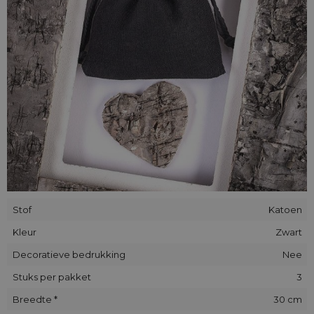
Stof
Katoen
Kleur
Zwart
Decoratieve bedrukking
Nee
Stuks per pakket
3
Breedte *
30 cm