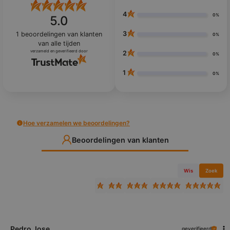
4
0%
5.0
3
1
beoordelingen van klanten
0%
van alle tijden
verzameld en geverifieerd door
2
0%
1
0%
Hoe verzamelen we beoordelingen?
Beoordelingen van klanten
Wis
Zoek
Pedro Jose
geverifieerd