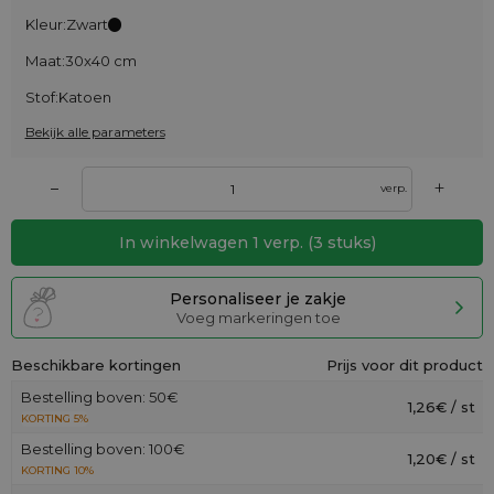
Kleur:
Zwart
Maat:
30x40 cm
Stof:
Katoen
Bekijk alle parameters
+
–
verp.
In winkelwagen
1
verp.
(
3
stuks)
Personaliseer je zakje
Voeg markeringen toe
Beschikbare kortingen
Prijs voor dit product
Bestelling boven: 50€
1,26€ / st
KORTING 5%
Bestelling boven: 100€
1,20€ / st
KORTING 10%