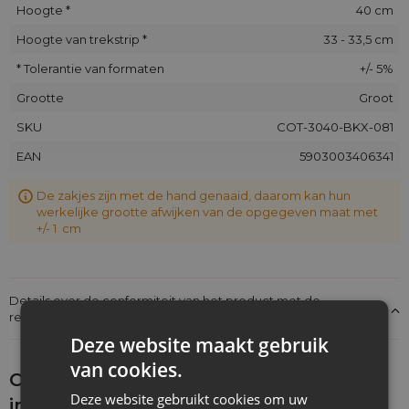
Hoogte *
40 cm
Hoogte van trekstrip *
33 - 33,5 cm
* Tolerantie van formaten
+/- 5%
Grootte
Groot
SKU
COT-3040-BKX-081
EAN
5903003406341
De zakjes zijn met de hand genaaid, daarom kan hun
werkelijke grootte afwijken van de opgegeven maat met
+/- 1 cm
Details over de conformiteit van het product met de
regelgeving: Productverantwoordelijkheid
Deze website maakt gebruik
van cookies.
Ontdek wat je nog meer zou kunnen
Deze website gebruikt cookies om uw
interesseren