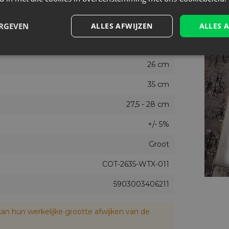
Wit
Nee
ERGEVEN
ALLES AFWIJZEN
ALLES 
3
26 cm
35 cm
27,5 - 28 cm
+/- 5%
Groot
COT-2635-WTX-011
5903003406211
an hun werkelijke grootte afwijken van de