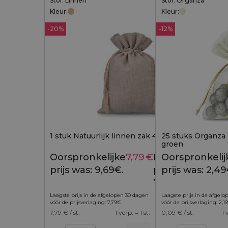
Stof: Linnen
Stof: Organza
Kleur:
Kleur:
-20%
-12%
1 stuk Natuurlijk linnen zak 45 x 60 cm
25 stuks Organza z
groen
Oorspronkelijke
7,79
€
Huidige
Oorspronkelij
9,69
€
prijs was: 9,69€.
prijs is:
prijs was: 2,49
7,79€.
Laagste prijs in de afgelopen 30 dagen
Laagste prijs in de afgel
vóór de prijsverlaging:
7,79
€
.
vóór de prijsverlaging:
2,19
7,79
€ / st.
1 verp. = 1 st.
0,09
€ / st.
1 