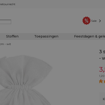
retourrecht
Sale
Stoffen
Toepassingen
Feestdagen & ge
cm - wit
3 
- 
3
1,20
K