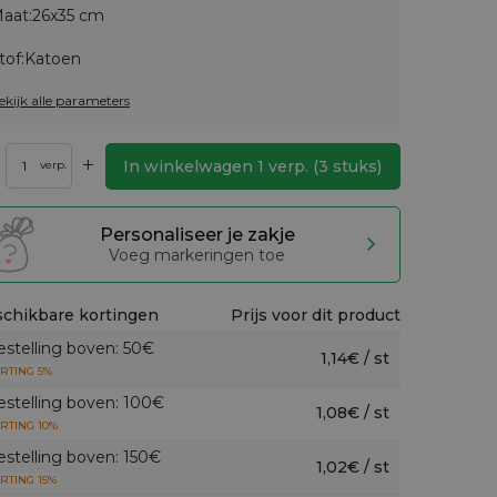
aat:
26x35 cm
tof:
Katoen
ekijk alle parameters
+
In winkelwagen
1
verp.
(
3
stuks)
verp.
Personaliseer je zakje
Voeg markeringen toe
chikbare kortingen
Prijs voor dit product
estelling boven: 50€
1,14€ / st
RTING 5%
estelling boven: 100€
1,08€ / st
RTING 10%
estelling boven: 150€
1,02€ / st
RTING 15%