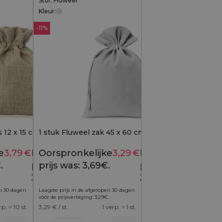
Stof: Fluweel
Kleur:
-11%
 12 x 15 cm - natuurlijke
1 stuk Fluweel zak 45 x 60 cm - zilver
e
3,79
€
Huidige
Oorspronkelijke
3,29
€
Huidige
4,09
€
3,69
€
.
prijs is:
prijs was: 3,69€.
prijs is:
3,79€.
3,29€.
en 30 dagen
Laagste prijs in de afgelopen 30 dagen
.
vóór de prijsverlaging:
3,29
€
.
rp. = 10 st.
3,29
€ / st.
1 verp. = 1 st.