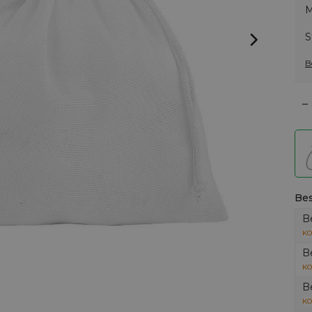
M
S
B
–
Bes
B
KO
B
KO
B
KO