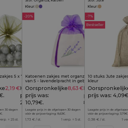
Stof: Organza, Katoen
Stof: Jute
Kleur:
Kleur:
-20%
-7%
Bestseller
akjes 5 x 7 cm - olijf
Katoenen zakjes met organza 10x13 cm - Set
10 stuks Jute zakjes
van 5 - lavendelpracht in geborduurde
kleur
elegantie
ke
2,19
€
Huidige
Oorspronkelijke
8,63
€
Huidige
Oorspronkelijk
2,49
€
10,79
€
€.
prijs is:
prijs was:
prijs is:
prijs was: 4,09€
2,19€.
10,79€.
8,63€.
open 30 dagen
Laagste prijs in de afgelopen 30 dagen
Laagste prijs in de afgelop
€
.
vóór de prijsverlaging:
8,63
€
.
vóór de prijsverlaging:
3,79
€
verp. = 25 st.
1,73
€ / st.
1 verp. = 5 st.
0,38
€ / st.
1 ve