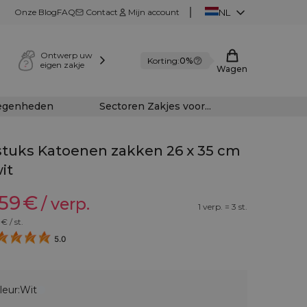
Onze Blog
FAQ
Contact
Mijn account
NL
Ontwerp uw
Korting:
0%
eigen zakje
Wagen
legenheden
Sectoren Zakjes voor...
stuks Katoenen zakken 26 x 35 cm
wit
,59
€
/ verp.
1 verp. = 3 st.
€ / st.
5.0
leur:
Wit