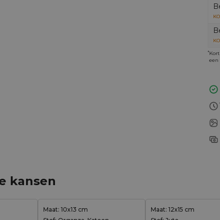
B
KO
B
KO
*
Kort
een 
ge kansen
Maat: 10x13 cm
Maat: 12x15 cm