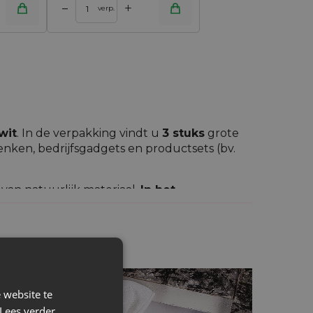
+
–
verp.
wit
. In de verpakking vindt u
3 stuks
grote
enken, bedrijfsgadgets en productsets (bv.
van natuurlijk materiaal.
In het
urzaamheid.
Katoenen zakjes
zijn universeel,
eding of andere zaken. Onze klanten slaan
 een elegante cadeauverpakking voor een
 website te
Lees verder