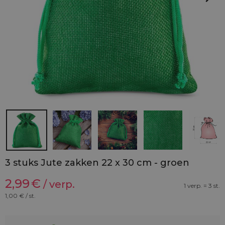
3 stuks Jute zakken 22 x 30 cm - groen
2,99
€
/ verp.
1 verp. = 3 st.
1,00
€ / st.