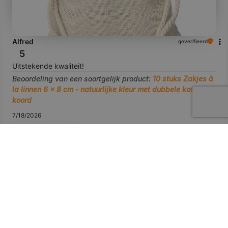
Alfred
geverifieerd
5
Uitstekende kwaliteit!
Beoordeling van een soortgelijk product:
10 stuks Zakjes à
la linnen 6 x 8 cm - natuurlijke kleur met dubbele katoenen
koord
7/18/2026
0
0
bekijk het product
Toon origineel
voorbeeld