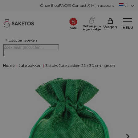
Onze Blog
FAQ
Contact
Mijn account
NL
Ontwerp uw
Wagen
MENU
Sale
eigen zakje
Producten zoeken
Home
|
Jute zakken
|
3 stuks Jute zakken 22 x 30 cm - groen