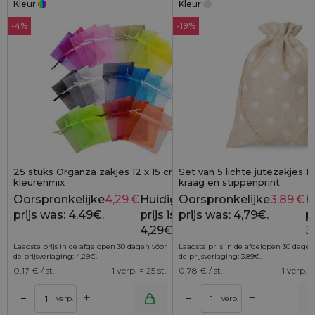
Kleur:
Kleur:
-4%
-19%
25 stuks Organza zakjes 12 x 15 cm -
Set van 5 lichte jutezakjes 
kleurenmix
kraag en stippenprint
Oorspronkelijke
4,29
€
Huidige
Oorspronkelijke
3,89
€
H
4,49
€
prijs was: 4,49€.
prijs is:
prijs was: 4,79€.
pr
4,29€.
3
Laagste prijs in de afgelopen 30 dagen vóór
Laagste prijs in de afgelopen 30 dagen
de prijsverlaging:
4,29
€
.
de prijsverlaging:
3,89
€
.
0,17
€ / st.
1 verp. = 25 st.
0,78
€ / st.
1 verp. =
+
+
–
–
lwagen
Toevoegen aan winkelwagen
Toevoegen aan wi
verp.
verp.