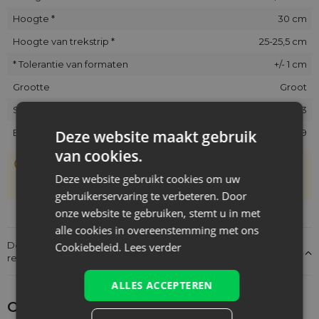
Hoogte *
30 cm
Hoogte van trekstrip *
25-25,5 cm
* Tolerantie van formaten
+/- 1 cm
Grootte
Groot
SKU
JUT-2230-GRX-383
Deze website maakt gebruik
EAN
5903003406969
van cookies.
De zakjes zijn met de hand genaaid, daarom kan hun
werkelijke grootte afwijken van de opgegeven maat met
Deze website gebruikt cookies om uw
+/- 1 cm
gebruikerservaring te verbeteren. Door
onze website te gebruiken, stemt u in met
alle cookies in overeenstemming met ons
Details over de conformiteit van het product met de
Cookiebeleid.
Lees verder
regelgeving: Productverantwoordelijkheid
ALLES ACCEPTEREN
Ontdek wat je nog meer zou kunnen