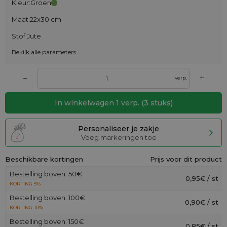
Kleur:
Groen
Maat:
22x30 cm
Stof:
Jute
Bekijk alle parameters
+
–
verp.
In winkelwagen
1
verp.
(
3
stuks)
Personaliseer je zakje
Voeg markeringen toe
Beschikbare kortingen
Prijs voor dit product
Bestelling boven: 50€
0,95€ / st
KORTING 5%
Bestelling boven: 100€
0,90€ / st
KORTING 10%
Bestelling boven: 150€
0,85€ / st