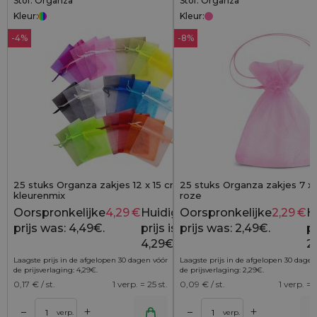
Stof: Organza
Stof: Organza
Kleur:
Kleur:
-4%
-8%
25 stuks Organza zakjes 12 x 15 cm -
25 stuks Organza zakjes 7 x
kleurenmix
roze
Oorspronkelijke
4,29
€
Huidige
Oorspronkelijke
2,29
€
H
4,49
€
prijs was: 4,49€.
prijs is:
prijs was: 2,49€.
pr
4,29€.
2
Laagste prijs in de afgelopen 30 dagen vóór
Laagste prijs in de afgelopen 30 dagen
de prijsverlaging:
4,29
€
.
de prijsverlaging:
2,29
€
.
0,17
€ / st.
1 verp. = 25 st.
0,09
€ / st.
1 verp. = 2
+
+
–
–
lwagen
Toevoegen aan winkelwagen
Toevoegen aan wi
verp.
verp.