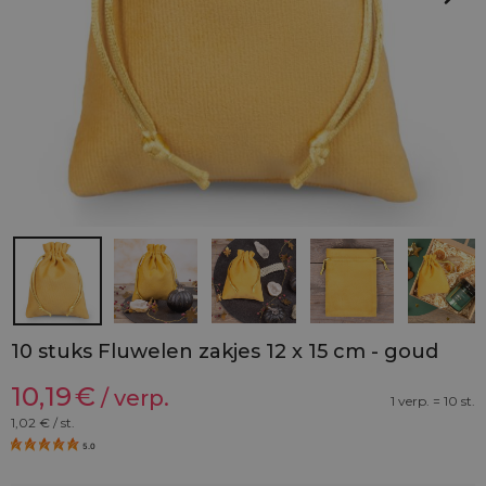
10 stuks Fluwelen zakjes 12 x 15 cm - goud
10,19
€
/ verp.
1 verp. = 10 st.
1,02
€ / st.
5.0