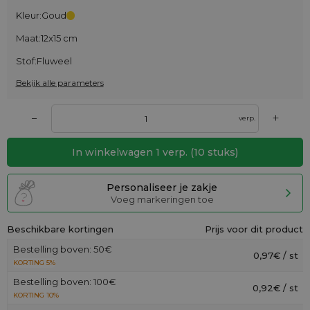
Kleur:
Goud
Maat:
12x15 cm
Stof:
Fluweel
Bekijk alle parameters
+
–
verp.
In winkelwagen
1
verp.
(
10
stuks)
Personaliseer je zakje
Voeg markeringen toe
Beschikbare kortingen
Prijs voor dit product
Bestelling boven: 50€
0,97€ / st
KORTING 5%
Bestelling boven: 100€
0,92€ / st
KORTING 10%