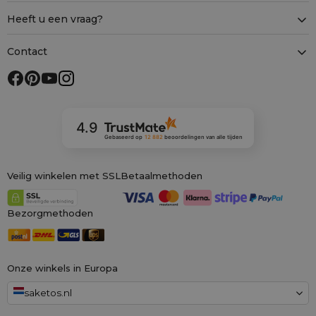
Heeft u een vraag?
Contact
4.9
Gebaseerd op
12 882
beoordelingen
van alle tijden
Veilig winkelen met SSL
Betaalmethoden
Bezorgmethoden
Onze winkels in Europa
saketos.nl