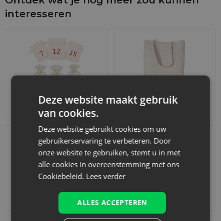
logoverpakkingen
de perfecte vorm van reclame zijn voor
interesseren
uw merk! Investeer in onze buitengewone velours zakjes en
voel het verschil vanaf de eerste aanraking.
Deze website maakt gebruik
Adventskalenders
Katoenen zakjes
van cookies.
Deze website gebruikt cookies om uw
gebruikerservaring te verbeteren. Door
onze website te gebruiken, stemt u in met
alle cookies in overeenstemming met ons
Cookiebeleid.
Lees verder
Accessoires en decoraties
Sets
ALLES ACCEPTEREN