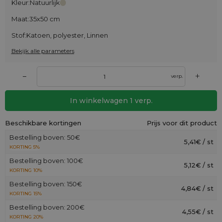
Kleur:
Natuurlijk
Maat:
35x50 cm
Stof:
Katoen, polyester, Linnen
Bekijk alle parameters
+
–
verp.
In winkelwagen
1
verp.
Beschikbare kortingen
Prijs voor dit product
Bestelling boven: 50€
5,41€ / st
KORTING 5%
Bestelling boven: 100€
5,12€ / st
KORTING 10%
Bestelling boven: 150€
4,84€ / st
KORTING 15%
Bestelling boven: 200€
4,55€ / st
KORTING 20%