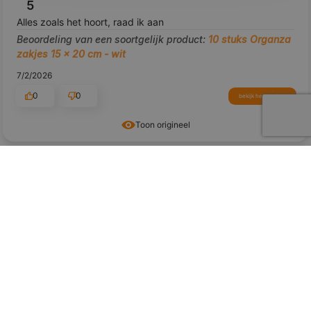
5
Alles zoals het hoort, raad ik aan
Beoordeling van een soortgelijk product:
10 stuks Organza
zakjes 15 x 20 cm - wit
7/2/2026
0
0
bekijk het product
Toon origineel
voorbeeld