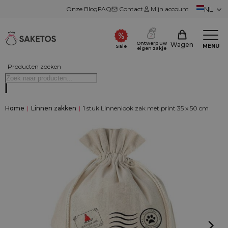
Onze Blog
FAQ
Contact
Mijn account
NL
Ontwerp uw
Wagen
MENU
Sale
eigen zakje
Producten zoeken
Home
|
Linnen zakken
|
1 stuk Linnenlook zak met print 35 x 50 cm