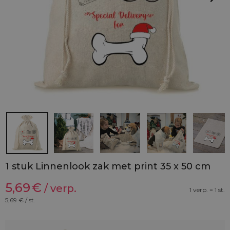
1 stuk Linnenlook zak met print 35 x 50 cm
5,69
€
/ verp.
1 verp. = 1 st.
5,69
€ / st.