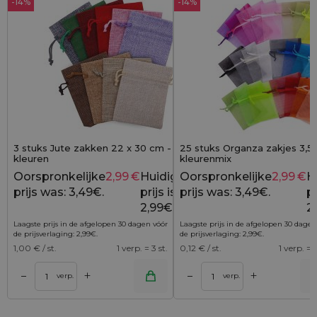
-14%
-14%
3 stuks Jute zakken 22 x 30 cm - mix van
25 stuks Organza zakjes 3,5 
kleuren
kleurenmix
Oorspronkelijke
2,99
€
Huidige
Oorspronkelijke
2,99
€
H
3,49
€
prijs was: 3,49€.
prijs is:
prijs was: 3,49€.
pr
2,99€.
2
Laagste prijs in de afgelopen 30 dagen vóór
Laagste prijs in de afgelopen 30 dagen
de prijsverlaging:
2,99
€
.
de prijsverlaging:
2,99
€
.
1,00
€ / st.
1 verp. = 3 st.
0,12
€ / st.
1 verp. = 2
+
+
–
–
lwagen
Toevoegen aan winkelwagen
Toevoegen aan wi
verp.
verp.