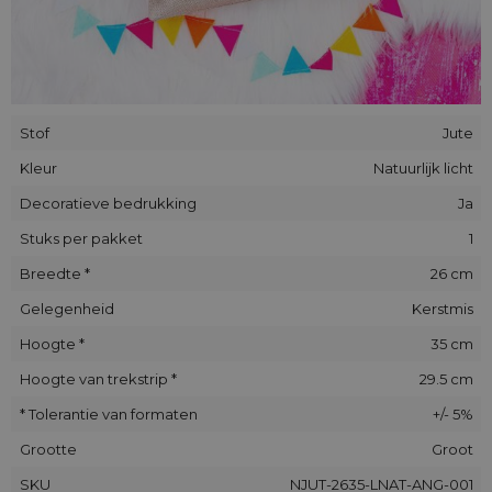
Stof
Jute
Kleur
Natuurlijk licht
Decoratieve bedrukking
Ja
Stuks per pakket
1
Breedte *
26 cm
Gelegenheid
Kerstmis
Hoogte *
35 cm
Hoogte van trekstrip *
29.5 cm
* Tolerantie van formaten
+/- 5%
Grootte
Groot
SKU
NJUT-2635-LNAT-ANG-001