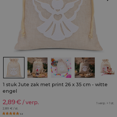
1 stuk Jute zak met print 26 x 35 cm - witte
engel
2,89
€
/ verp.
1 verp. = 1 st.
2,89
€ / st.
5.0