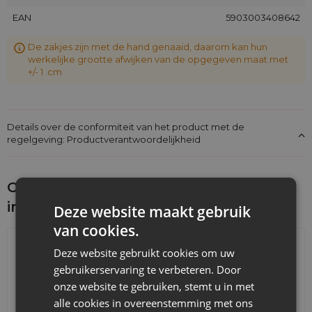
EAN
5903003408642
De zakjes zijn met de hand genaaid, daarom kan hun
werkelijke grootte afwijken van de opgegeven maat met
+/- 1 cm
Details over de conformiteit van het product met de
regelgeving: Productverantwoordelijkheid
Ontdek wat je nog meer zou kunnen
interesseren
Deze website maakt gebruik
van cookies.
Deze website gebruikt cookies om uw
gebruikerservaring te verbeteren. Door
onze website te gebruiken, stemt u in met
alle cookies in overeenstemming met ons