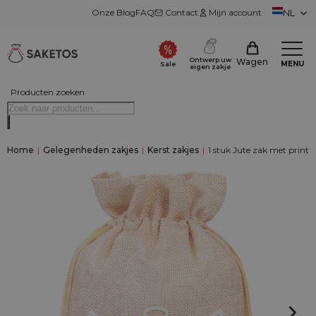
Onze Blog
FAQ
Contact
Mijn account
NL
Ontwerp uw
Wagen
MENU
Sale
eigen zakje
Producten zoeken
Home
|
Gelegenheden zakjes
|
Kerst zakjes
|
1 stuk Jute zak met print 2