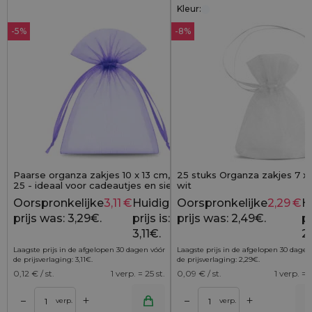
Kleur:
-5%
-8%
Paarse organza zakjes 10 x 13 cm, set van
25 stuks Organza zakjes 7 x
25 - ideaal voor cadeautjes en sieraden
wit
Oorspronkelijke
3,11
€
Huidige
Oorspronkelijke
2,29
€
H
3,29
€
prijs was: 3,29€.
prijs is:
prijs was: 2,49€.
pr
3,11€.
2
Laagste prijs in de afgelopen 30 dagen vóór
Laagste prijs in de afgelopen 30 dagen
de prijsverlaging:
3,11
€
.
de prijsverlaging:
2,29
€
.
0,12
€ / st.
1 verp. = 25 st.
0,09
€ / st.
1 verp. = 2
+
+
–
–
lwagen
Toevoegen aan winkelwagen
Toevoegen aan wi
verp.
verp.