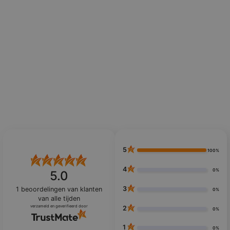
5
100%
4
0%
5.0
3
1
beoordelingen van klanten
0%
van alle tijden
verzameld en geverifieerd door
2
0%
1
0%