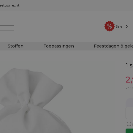
retourrecht
Sale
Stoffen
Toepassingen
Feestdagen & ge
1 
2
2,99
I