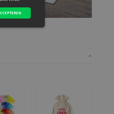
e, cosmetica, parfums of elegante kaarsen. De
ACCEPTEREN
ere evenementen.
nze buitengewone velours zakken en ervaar