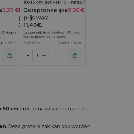
10x13 cm, set van 10 - natuurlijke charme
met een elegante twist
e
2,29
€
Huidige
Oorspronkelijke
9,20
€
Huidige
2,59
€
11,49
€
.
prijs is:
prijs was:
prijs is:
2,29€.
11,49€.
9,20€.
en 30 dagen
Laagste prijs in de afgelopen 30 dagen
.
vóór de prijsverlaging:
9,20
€
.
rp. = 25 st.
0,92
€ / st.
1 verp. = 10 st.
+
–
verp.
x 50 cm
en is genaaid van een prettig
gen
. Deze grotere zak kan ook worden