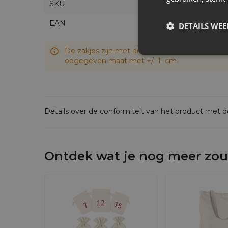
Velours zakken met logo
zijn de perfecte
v
SKU
zachte stof zorgt voor een stijlvolle uitstral
EAN
DETAILS WE
Deze stijlvolle trekkoordtasjes zijn ook ideaal
Herbruikbare
logoverpakkingen
zijn de pe
De zakjes zijn met de hand genaaid, daarom k
het verschil vanaf de eerste aanraking.
opgegeven maat met +/- 1 cm
Details over de conformiteit van het product met 
Ontdek wat je nog meer zou