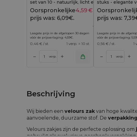
set van 10 - natuurlijk, licht en elegant
stuks - elegante 
verpakt
vleugje lichtheid
Oorspronkelijke
4,59
€
Huidige
Oorspronkelij
6,09
€
prijs was: 6,09€.
prijs is:
prijs was: 7,39
4,59€.
Laagste prijs in de afgelopen 30 dagen
Laagste prijs in de afgel
vóór de prijsverlaging:
4,59
€
.
vóór de prijsverlaging:
5,59
0,46
€ / st.
1 verp. = 10 st.
0,56
€ / st.
1 
+
+
–
–
 winkelwagen
Toevoegen aan winkelwagen
Toevoegen aan w
verp.
verp.
Beschrijving
Wij bieden een
velours zak
van hoge kwalite
aanvoelende, duurzame stof. De
verpakking
Velours zakjes zijn de perfecte oplossing om
gebruikt als exclusieve geschenkverpakking,