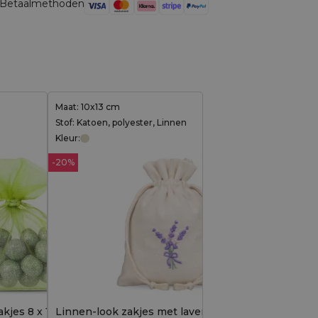
Betaalmethoden
Maat: 10x13 cm
Stof: Katoen, polyester, Linnen
Kleur:
-20%
kjes 8 x 10 cm - groen
Linnen-look zakjes met lavendelborduursel -