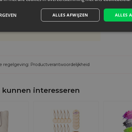
erpakking voor uw producten
, zoals juwelen, lingeri
VVTPL-3550-WTX-001
ing en biedt extra bescherming.
5903003414964
ERGEVEN
ALLES AFWIJZEN
ALLES 
 als
promotiegadget
op beurzen, conferenties en and
rfecte manier om uw merk te promoten! Investeer in o
an hun werkelijke grootte afwijken van de
de regelgeving: Productverantwoordelijkheid
 kunnen interesseren