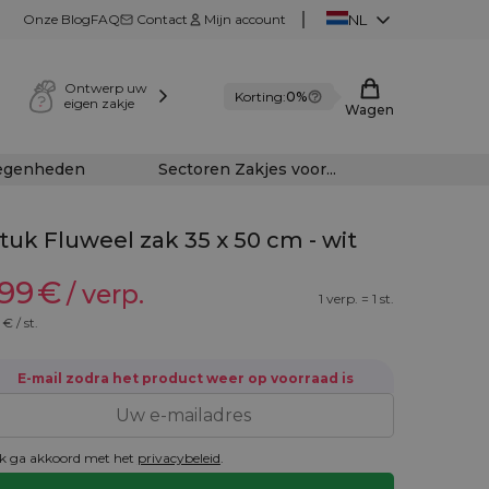
Onze Blog
FAQ
Contact
Mijn account
NL
Ontwerp uw
Korting:
0%
eigen zakje
Wagen
legenheden
Sectoren Zakjes voor...
stuk Fluweel zak 35 x 50 cm - wit
,99
€
/ verp.
1 verp. = 1 st.
€ / st.
E-mail zodra het product weer op voorraad is
k ga akkoord met het
privacybeleid
.