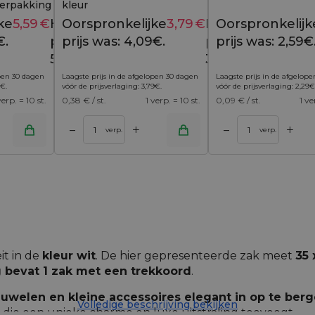
verpakking met een
kleur
ke
5,59
€
Huidige
Oorspronkelijke
3,79
€
Huidige
Oorspronkelijk
7,39
€
4,09
€
€.
prijs is:
prijs was: 4,09€.
prijs is:
prijs was: 2,59€
5,59€.
3,79€.
open 30 dagen
Laagste prijs in de afgelopen 30 dagen
Laagste prijs in de afgelop
€
.
vóór de prijsverlaging:
3,79
€
.
vóór de prijsverlaging:
2,29
€
verp. = 10 st.
0,38
€ / st.
1 verp. = 10 st.
0,09
€ / st.
1 ve
+
+
–
–
inkelwagen
Toevoegen aan winkelwagen
verp.
verp.
it in de
kleur wit
. De hier gepresenteerde zak meet
35 
 bevat 1 zak met een trekkoord
.
juwelen en kleine accessoires elegant in op te ber
Volledige beschrijving bekijken
 die een unieke charme en luxe uitstraling toevoegt.