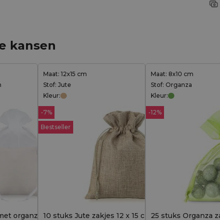
ge kansen
Maat: 12x15 cm
Maat: 8x10 cm
n
Stof: Jute
Stof: Organza
Kleur:
Kleur:
-7%
-12%
Bestseller
et organza 10x13 cm - 10
10 stuks Jute zakjes 12 x 15 cm - natuurlijke
25 stuks Organza za