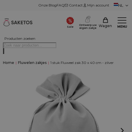
Onze Blog
FAQ
Contact
Mijn account
NL
Ontwerp uw
Wagen
MENU
Sale
eigen zakje
Producten zoeken
Home
|
Fluwelen zakjes
|
1 stuk Fluweel zak 30 x 40 cm - zilver