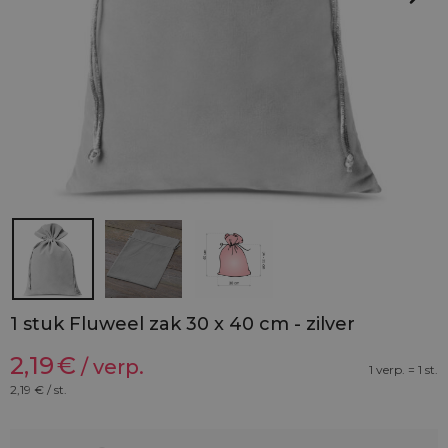
1 stuk Fluweel zak 30 x 40 cm - zilver
2,19
€
/ verp.
1 verp. = 1 st.
2,19
€ / st.