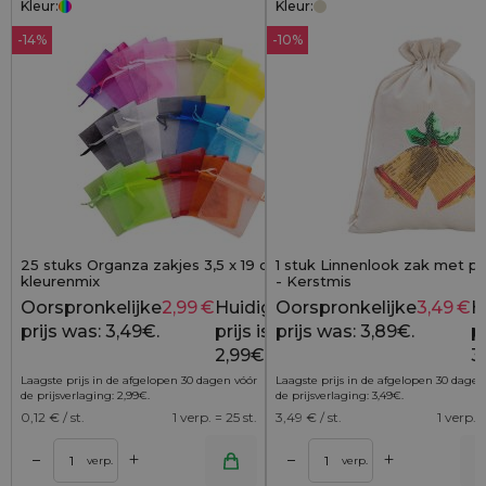
Kleur:
Kleur:
-14%
-10%
25 stuks Organza zakjes 3,5 x 19 cm -
1 stuk Linnenlook zak met pr
kleurenmix
- Kerstmis
Oorspronkelijke
2,99
€
Huidige
Oorspronkelijke
3,49
€
H
3,49
€
prijs was: 3,49€.
prijs is:
prijs was: 3,89€.
pr
2,99€.
3
Laagste prijs in de afgelopen 30 dagen vóór
Laagste prijs in de afgelopen 30 dagen
de prijsverlaging:
2,99
€
.
de prijsverlaging:
3,49
€
.
0,12
€ / st.
1 verp. = 25 st.
3,49
€ / st.
1 verp. =
+
+
–
–
lwagen
Toevoegen aan winkelwagen
Toevoegen aan wi
verp.
verp.