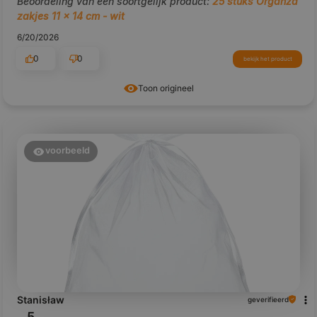
Beoordeling van een soortgelijk product:
25 stuks Organza
zakjes 11 x 14 cm - wit
6/20/2026
0
0
bekijk het product
Toon origineel
voorbeeld
Stanisław
geverifieerd
5