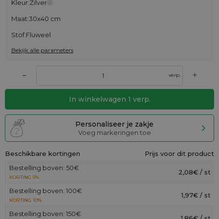
Kleur:
Zilver
Maat:
30x40 cm
Stof:
Fluweel
Bekijk alle parameters
+
–
verp.
In winkelwagen
1
verp.
Personaliseer je zakje
Voeg markeringen toe
Beschikbare kortingen
Prijs voor dit product
Bestelling boven: 50€
2,08€ / st
KORTING 5%
Bestelling boven: 100€
1,97€ / st
KORTING 10%
Bestelling boven: 150€
1,86€ / st