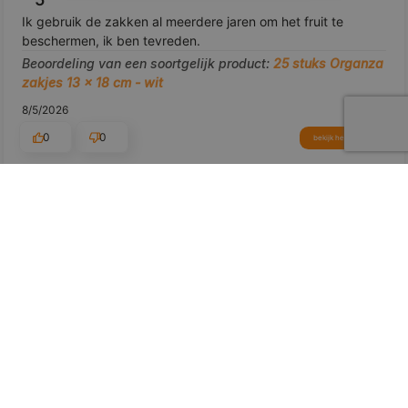
Ik gebruik de zakken al meerdere jaren om het fruit te
beschermen, ik ben tevreden.
Beoordeling van een soortgelijk product:
25 stuks Organza
zakjes 13 x 18 cm - wit
8/5/2026
0
0
bekijk het product
Toon origineel
voorbeeld