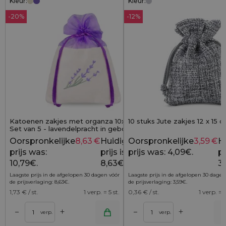
Kleur:
Kleur:
-20%
-12%
Katoenen zakjes met organza 10x13 cm -
10 stuks Jute zakjes 12 x 15 cm
Set van 5 - lavendelpracht in geborduurde
elegantie
Oorspronkelijke
8,63
€
Huidige
Oorspronkelijke
3,59
€
H
10,79
€
prijs was:
prijs is:
prijs was: 4,09€.
pr
10,79€.
8,63€.
3,
Laagste prijs in de afgelopen 30 dagen vóór
Laagste prijs in de afgelopen 30 dagen
de prijsverlaging:
8,63
€
.
de prijsverlaging:
3,59
€
.
1,73
€ / st.
1 verp. = 5 st.
0,36
€ / st.
1 verp. = 1
+
+
–
–
lwagen
Toevoegen aan winkelwagen
Toevoegen aan wi
verp.
verp.