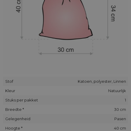
synthetische vezels garandeert duurzaamheid en sterkte, en
een hoge resistentie tegen uitrekken en schuren.
Alle onze zakjes zijn handgemaakt. De plaatsing van de
decoratieve applique/print in individuele stukken kan
enigszins afwijken van de op de foto's getoonde plaats.
Stof
Katoen, polyester, Linnen
Kleur
Natuurlijk
Stuks per pakket
1
Breedte *
30 cm
Gelegenheid
Pasen
Hoogte *
40 cm