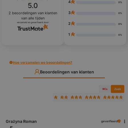
4
0%
5.0
3
2
beoordelingen van klanten
0%
van alle tijden
verzameld en geverifieerd door
2
0%
1
0%
Hoe verzamelen we beoordelingen?
Beoordelingen van klanten
Wis
Zoek
Grażyna Roman
geverifieerd