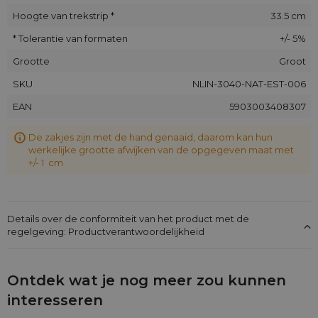
Hoogte van trekstrip *
33.5 cm
* Tolerantie van formaten
+/- 5%
Grootte
Groot
SKU
NLIN-3040-NAT-EST-006
EAN
5903003408307
De zakjes zijn met de hand genaaid, daarom kan hun
werkelijke grootte afwijken van de opgegeven maat met
+/- 1 cm
Details over de conformiteit van het product met de
regelgeving: Productverantwoordelijkheid
Ontdek wat je nog meer zou kunnen
interesseren