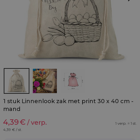
1 stuk Linnenlook zak met print 30 x 40 cm -
mand
4,39
€
/ verp.
1 verp. = 1 st.
4,39
€ / st.