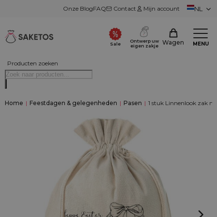
Onze Blog
FAQ
Contact
Mijn account
NL
Ontwerp uw
Wagen
MENU
Sale
eigen zakje
Producten zoeken
Home
|
Feestdagen & gelegenheden
|
Pasen
|
1 stuk Linnenlook zak m